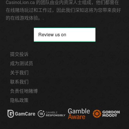
CasinoLion.ca 的团队由业内资深人士组成，他们都曾在
在线赌场玩过和工作过，因此我们深知这将为您带来良好
的在线游戏体验。.
提交投诉
成为测试员
关于我们
联系我们
负责任地赌博
隐私政策