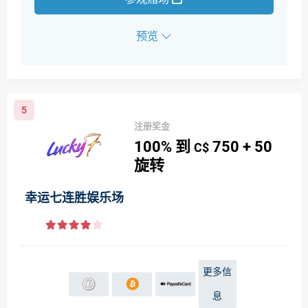
预览
5
注册奖金
100%
到
750
+ 50
C$
旋转
幸运七连胜娱乐场
更多信
息