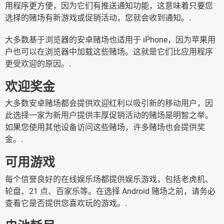
用程序更方便，因为它们有推送通知功能，这意味着只要您
选择的赌场有新游戏或促销活动，您就会收到通知。.
大多数基于浏览器的安卓赌场也适用于 iPhone，因为苹果用
户也可以在浏览器中加载这些赌场。这就是它们比应用程序
更受欢迎的原因。.
欢迎奖金
大多数安卓赌场都会提供欢迎红利以吸引新的移动用户，因
此选择一家为新用户提供丰厚促销活动的赌场是明智之举。
如果您使用其他设备访问这些赌场，许多赌场也会提供奖
金。.
可用游戏
每个信誉良好的在线娱乐场都提供娱乐游戏，包括老虎机、
轮盘、21 点、百家乐等。在选择 Android 赌场之前，请务必
查看它是否提供您喜欢玩的游戏。.