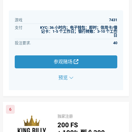
游戏
7431
支付
KYC: 36 小时内；电子钱包：即时；信用卡/借
记卡：1-5 个工作日；银行转账：3-10 个工作
日
投注要求.
40
参观赌场
预览
6
独家注册
200
FS