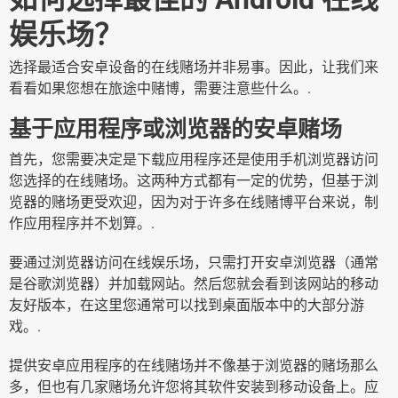
娱乐场？
选择最适合安卓设备的在线赌场并非易事。因此，让我们来
看看如果您想在旅途中赌博，需要注意些什么。.
基于应用程序或浏览器的安卓赌场
首先，您需要决定是下载应用程序还是使用手机浏览器访问
您选择的在线赌场。这两种方式都有一定的优势，但基于浏
览器的赌场更受欢迎，因为对于许多在线赌博平台来说，制
作应用程序并不划算。.
要通过浏览器访问在线娱乐场，只需打开安卓浏览器（通常
是谷歌浏览器）并加载网站。然后您就会看到该网站的移动
友好版本，在这里您通常可以找到桌面版本中的大部分游
戏。.
提供安卓应用程序的在线赌场并不像基于浏览器的赌场那么
多，但也有几家赌场允许您将其软件安装到移动设备上。应