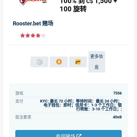
100%
到
1,500
+
C$
100
旋转
Rooster.bet 赌场
更多信
息
游戏
7556
支付
KYC: 最长 72 小时；等待时间：最长 24 小时；
电子钱包：即时；信用卡：1-3 个工作日；银
行转账：3-10 个工作日；;
投注要求.
40xB
参观赌场