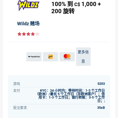
100%
到
1,000
+
C$
200
旋转
Wildz 赌场
更多信
息
游戏
5203
支付
KYC：24 小时内；等待时间：1-3 个工作日
（欧洲）/最长 5 个工作日（非欧洲客户）；信
用卡：1-3 个工作日；银行转账：3-5 个工作
日；;
投注要求.
35xB