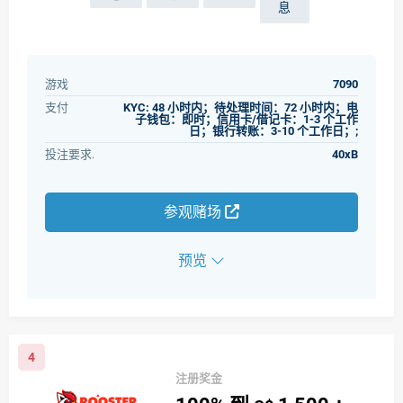
息
游戏
7090
支付
KYC: 48 小时内；待处理时间：72 小时内；电
子钱包：即时；信用卡/借记卡：1-3 个工作
日；银行转账：3-10 个工作日；;
投注要求.
40xB
参观赌场
预览
4
注册奖金