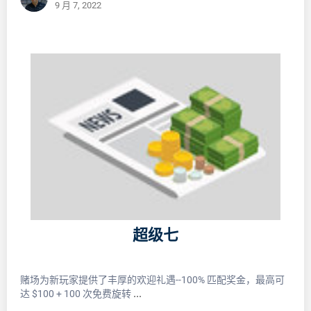
9 月 7, 2022
超级七
赌场为新玩家提供了丰厚的欢迎礼遇--100% 匹配奖金，最高可
...
达 $100 + 100 次免费旋转