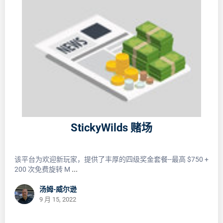
StickyWilds 赌场
该平台为欢迎新玩家，提供了丰厚的四级奖金套餐--最高 $750 +
...
200 次免费旋转 M
汤姆-威尔逊
9 月 15, 2022