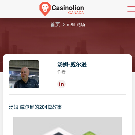
首页
mBit 赌场
汤姆-威尔逊
作者
汤姆·威尔逊的204篇故事