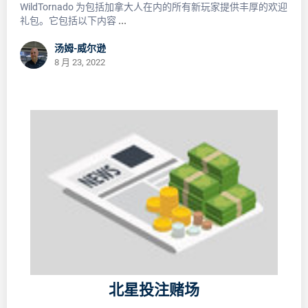
WildTornado 为包括加拿大人在内的所有新玩家提供丰厚的欢迎
...
礼包。它包括以下内容
汤姆-威尔逊
8 月 23, 2022
北星投注赌场