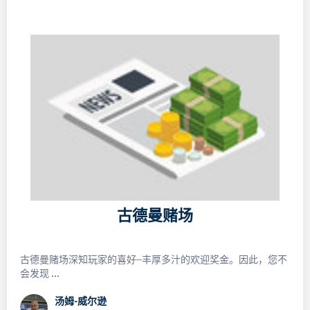
古德曼赌场
古德曼赌场深知玩家的喜好--丰厚多汁的欢迎奖金。因此，您不
...
会发现
汤姆-威尔逊