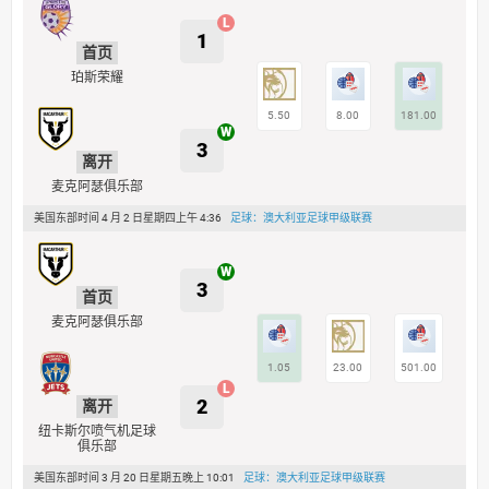
1
首页
珀斯荣耀
5.50
8.00
181.00
3
离开
麦克阿瑟俱乐部
美国东部时间 4 月 2 日星期四上午 4:36
足球：澳大利亚足球甲级联赛
3
首页
麦克阿瑟俱乐部
1.05
23.00
501.00
2
离开
纽卡斯尔喷气机足球
俱乐部
美国东部时间 3 月 20 日星期五晚上 10:01
足球：澳大利亚足球甲级联赛