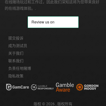
在线赌场玩过和工作过，因此我们深知这将为您带来良好
的在线游戏体验。.
提交投诉
成为测试员
关于我们
联系我们
负责任地赌博
隐私政策
版权 © 2026
, 版权所有