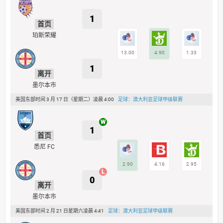
1
首页
珀斯荣耀
13.00
4.90
1.33
1
离开
墨尔本市
美国东部时间 3 月 17 日（星期二）凌晨 4:00
足球：澳大利亚足球甲级联赛
1
首页
悉尼 FC
2.90
4.16
2.95
0
离开
墨尔本市
美国东部时间 2 月 21 日星期六凌晨 4:41
足球：澳大利亚足球甲级联赛