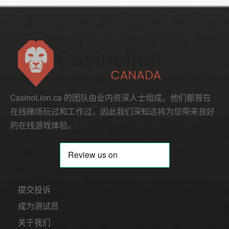
CasinoLion.ca 的团队由业内资深人士组成，他们都曾在
在线赌场玩过和工作过，因此我们深知这将为您带来良好
的在线游戏体验。.
提交投诉
成为测试员
关于我们