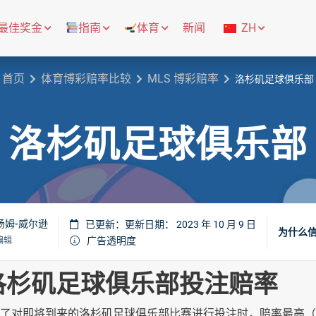
最佳奖金
指南
体育
新闻
ZH
首页
体育博彩赔率比较
MLS 博彩赔率
洛杉矶足球俱乐部
洛杉矶足球俱乐部
汤姆-威尔逊
已更新：更新日期： 2023 年 10 月 9 日
为什么
广告透明度
编辑
洛杉矶足球俱乐部投注赔率
了对即将到来的洛杉矶足球俱乐部比赛进行投注时，赔率最高（