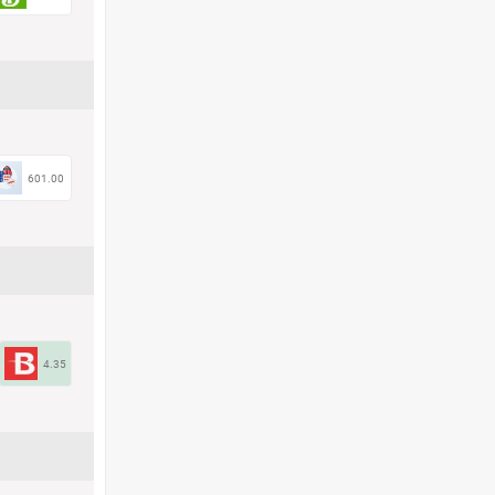
601.00
4.35