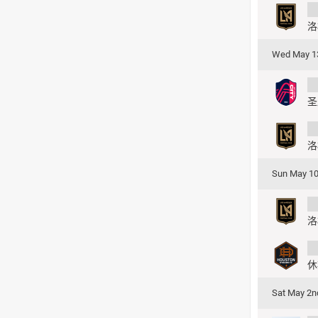
洛
Wed May 1
圣
洛
Sun May 10
洛
休
Sat May 2n