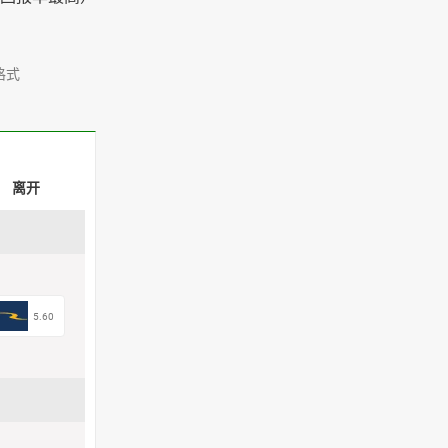
格式
离开
5.60