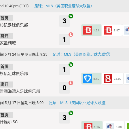
nd 10:40pm (EDT)
足球：MLS（美国职业足球大联盟）
首页
3
杉矶足球俱乐部
1.21
3.87
离开
1
家盐湖城
5 月 24 日星期日晚上 9:25
足球：MLS（美国职业足球大联盟）
首页
1
杉矶足球俱乐部
5.40
23.00
离开
0
雅图海湾人足球俱乐部
5 月 17 日星期日晚 8:00
足球：MLS（美国职业足球大联盟）
首页
3
什维尔 SC
1.76
5.00