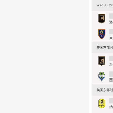
Wed Jul 22
洛
皇
美国东部时间 
洛
西
美国东部时间 
纳