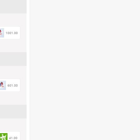
1001.00
601.00
41.00