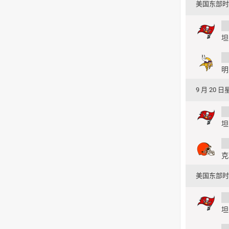
美国东部时间 
坦
明
9 月 20
坦
克
美国东部时间 
坦