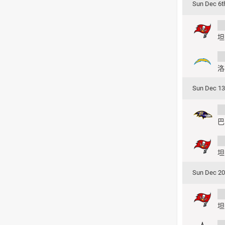
Sun Dec 6t
坦
洛
Sun Dec 13
巴
坦
Sun Dec 20
坦