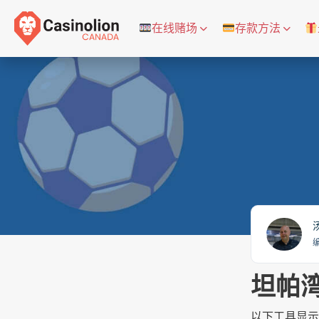
在线赌场
存款方法
坦帕
以下工具显示