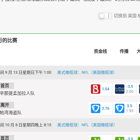
切换到
美国
行的比赛
资金线
传播
9 月 13 日星期日下午 1:00
美式橄榄球：NFL（美国橄榄球）
首页
-3.5
1.54
2.00
辛那提孟加拉人队
离开
3.5
2.76
1.95
帕湾海盗队
10 月 8 日星期四晚上 8:15
美式橄榄球：NFL（美国橄榄球）
首页
-3.5