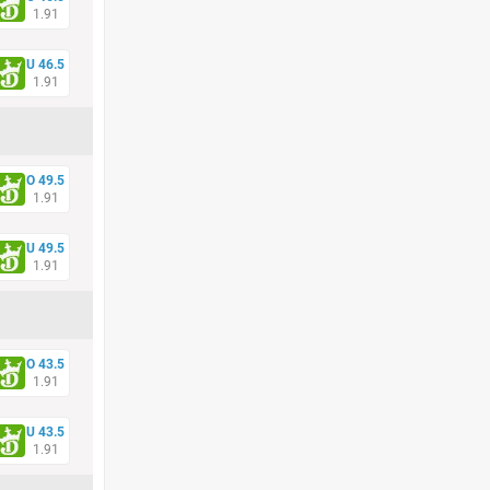
1.91
U 46.5
1.91
O 49.5
1.91
U 49.5
1.91
O 43.5
1.91
U 43.5
1.91