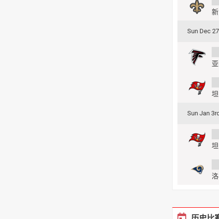
新
Sun Dec 27
亚
坦
Sun Jan 3r
坦
洛
历史比