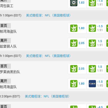
离开
-1.5
1.83
1.91
湾包装工
th 1:00pm (EDT)
美式橄榄球：NFL（美国橄榄球）
首页
-1.5
1.80
1.91
帕湾海盗队
离开
1.5
2.05
1.91
兹堡钢人队
th 1:00pm (EDT)
美式橄榄球：NFL（美国橄榄球）
首页
1.5
2.05
1.91
罗莱纳黑豹队
离开
-1.5
1.80
1.95
帕湾海盗队
t 2:00pm (EDT)
美式橄榄球：NFL（美国橄榄球）
首页
-4.5