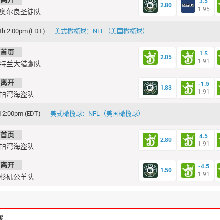
离开
3.5
2.80
1.95
奥尔良圣徒队
th 2:00pm (EDT)
美式橄榄球：NFL（美国橄榄球）
首页
1.5
2.05
1.91
特兰大猎鹰队
离开
-1.5
1.83
1.91
帕湾海盗队
d 2:00pm (EDT)
美式橄榄球：NFL（美国橄榄球）
首页
4.5
2.80
1.91
帕湾海盗队
离开
-4.5
1.50
1.91
杉矶公羊队
赛