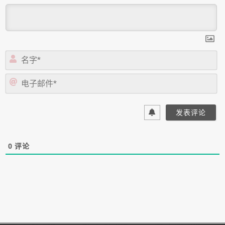
姓
名
*
电
子
邮
件
*
0
评论