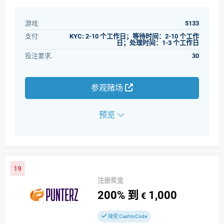
游戏
5133
支付
KYC: 2-10 个工作日；等待时间：2-10 个工作
日；处理时间：1-3 个工作日
投注要求.
30
参观赌场
预览
19
注册奖金
200%
到
1,000
€
接受 CashtoCode