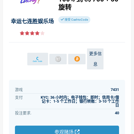
旋转
接受 CashtoCode
幸运七连胜娱乐场
更多信
息
游戏
7431
支付
KYC: 36 小时内；电子钱包：即时；信用卡/借
记卡：1-5 个工作日；银行转账：3-10 个工作
日
投注要求.
40
参观赌场