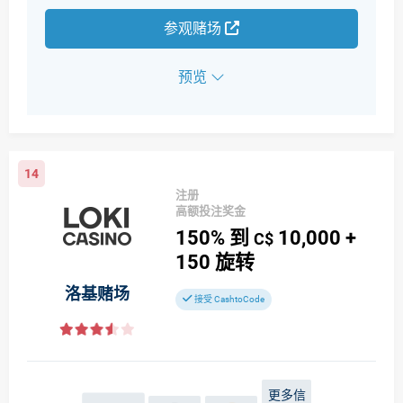
参观赌场
预览
14
注册
高额投注奖金
150%
到
10,000
+
C$
150
旋转
洛基赌场
接受 CashtoCode
更多信