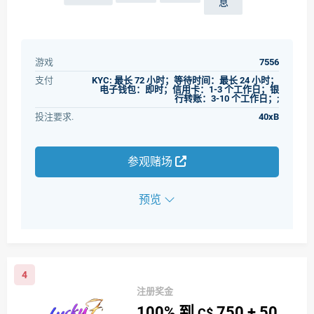
息
游戏
7556
支付
KYC: 最长 72 小时；等待时间：最长 24 小时；
电子钱包：即时；信用卡：1-3 个工作日；银
行转账：3-10 个工作日；;
投注要求.
40xB
参观赌场
预览
4
注册奖金
100%
到
750
+ 50
C$