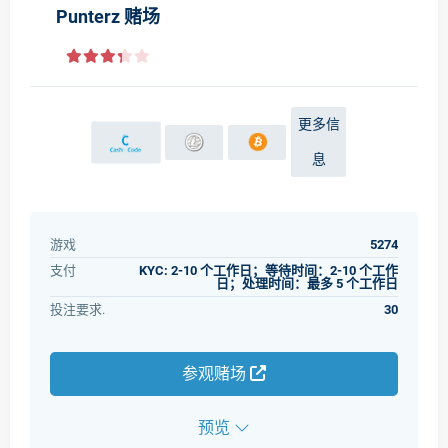
Punterz 赌场
更多信
息
游戏
5274
支付
KYC: 2-10 个工作日；等待时间：2-10 个工作
日；处理时间：最多 5 个工作日
投注要求.
30
参观赌场
预览