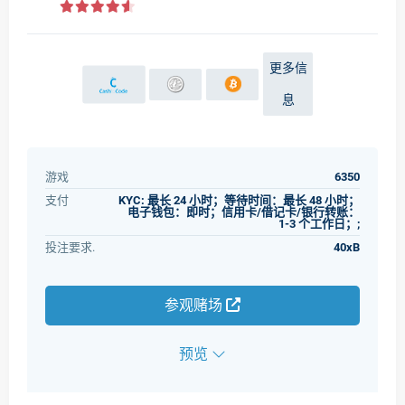
更多信
息
游戏
6350
支付
KYC: 最长 24 小时；等待时间：最长 48 小时；
电子钱包：即时；信用卡/借记卡/银行转账：
1-3 个工作日；;
投注要求.
40xB
参观赌场
预览