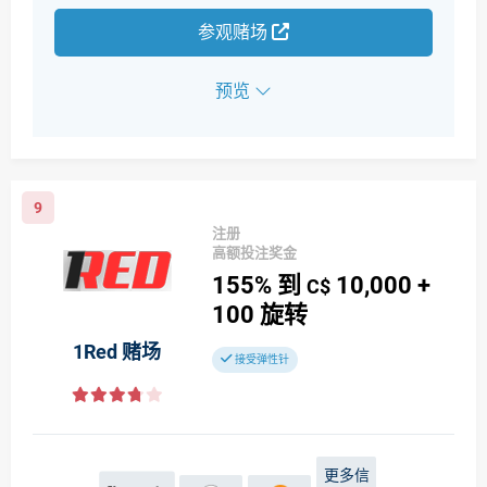
参观赌场
预览
9
注册
高额投注奖金
155%
到
10,000
+
C$
100
旋转
1Red 赌场
接受弹性针
更多信