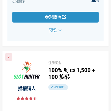
投注要求.
40xB
参观赌场
预览
7
注册奖金
100%
到
1,500
+
C$
100
旋转
接受弹性针
插槽猎人