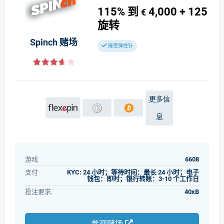
115%
到
4,000
+ 125
€
旋转
Spinch 赌场
接受弹性针
更多信
息
游戏
6608
支付
KYC: 24 小时；等待时间：最长 24 小时；电子
钱包：即时；银行转账：3-10 个工作日
投注要求.
40xB
参观赌场