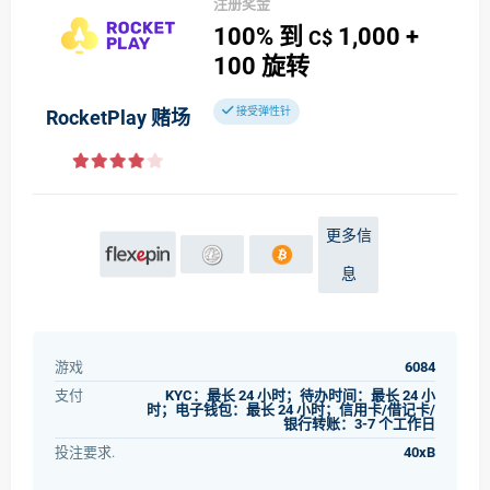
注册奖金
100%
到
1,000
+
C$
100
旋转
接受弹性针
RocketPlay 赌场
更多信
息
游戏
6084
支付
KYC：最长 24 小时；待办时间：最长 24 小
时；电子钱包：最长 24 小时；信用卡/借记卡/
银行转账：3-7 个工作日
投注要求.
40xB