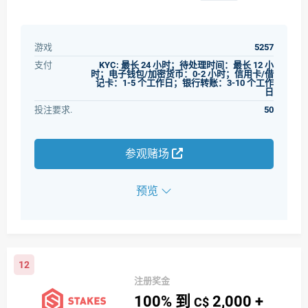
游戏
5257
支付
KYC: 最长 24 小时；待处理时间：最长 12 小
时；电子钱包/加密货币：0-2 小时；信用卡/借
记卡：1-5 个工作日；银行转账：3-10 个工作
日
投注要求.
50
参观赌场
预览
12
注册奖金
100%
到
2,000
+
C$