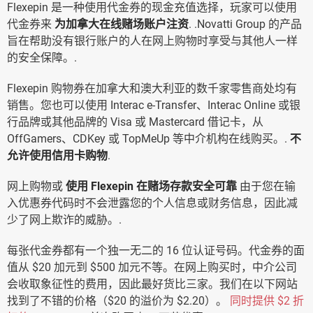
Flexepin 是一种使用代金券的现金充值选择，玩家可以使用
代金券来
为加拿大在线赌场账户注资
. .Novatti Group 的产品
旨在帮助没有银行账户的人在网上购物时享受与其他人一样
的安全保障。.
Flexepin 购物券在加拿大和澳大利亚的数千家零售商处均有
销售。您也可以使用 Interac e-Transfer、Interac Online 或银
行品牌或其他品牌的 Visa 或 Mastercard 借记卡，从
OffGamers、CDKey 或 TopMeUp 等中介机构在线购买。.
不
允许使用信用卡购物
.
网上购物或
使用 Flexepin 在赌场存款安全可靠
由于您在输
入优惠券代码时不会泄露您的个人信息或财务信息，因此减
少了网上欺诈的威胁。.
每张代金券都有一个独一无二的 16 位认证号码。代金券的面
值从 $20 加元到 $500 加元不等。在网上购买时，中介公司
会收取象征性的费用，因此最好货比三家。我们在以下网站
找到了不错的价格（$20 的溢价为 $2.20）。
同时提供 $2 折