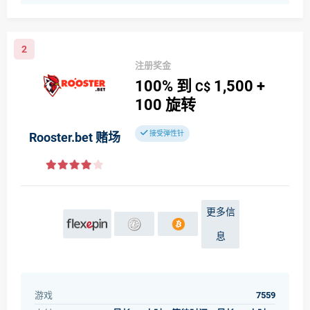
2
注册奖金
100%
到
1,500
+
C$
100
旋转
接受弹性针
Rooster.bet 赌场
更多信
息
游戏
7559