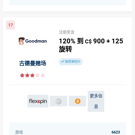
17
注册奖金
120%
到
900
+ 125
C$
旋转
接受弹性针
古德曼赌场
更多信
息
游戏
6623