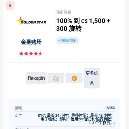
6
注册奖金
100%
到
1,500
+
C$
300
旋转
接受弹性针
金星赌场
更多信
息
游戏
6353
支付
KYC: 最长 24 小时；等待时间：最长 48 小时；
电子钱包：即时；信用卡/借记卡/银行转账：
1-3 个工作日；;