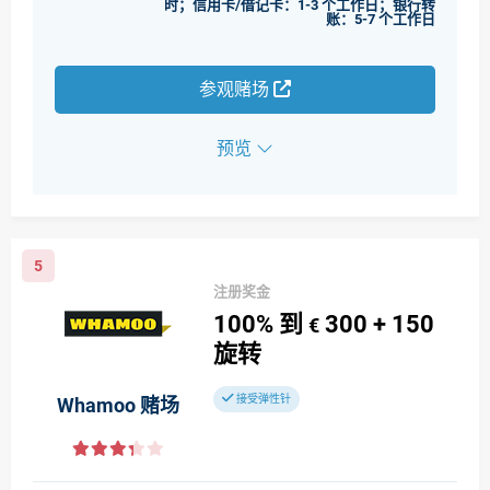
时；信用卡/借记卡：1-3 个工作日；银行转
账：5-7 个工作日
参观赌场
预览
5
注册奖金
100%
到
300
+ 150
€
旋转
接受弹性针
Whamoo 赌场