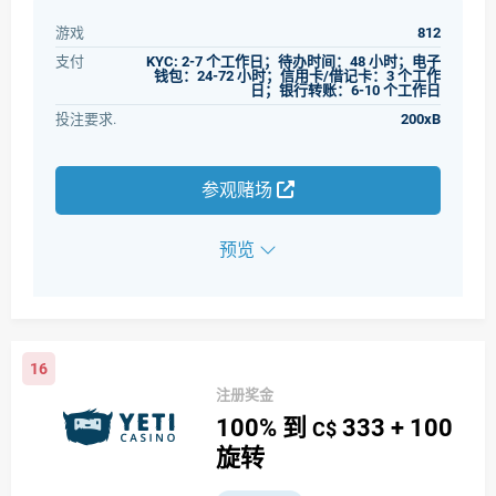
游戏
812
支付
KYC: 2-7 个工作日；待办时间：48 小时；电子
钱包：24-72 小时；信用卡/借记卡：3 个工作
日；银行转账：6-10 个工作日
投注要求.
200xB
参观赌场
预览
16
注册奖金
100%
到
333
+ 100
C$
旋转