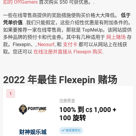
扣的 OffGamers
首次购买 $50 可获优惠。.
一些在线零售商提供的奖励措施使购买价格大大降低。
低于
凭单价值
. .我们只能假定，这些介绍性优惠是有附加条件的。
如果要推荐一家在线零售商，那就是 TopMeUp。该网站提供
多种品牌的预付卡和代金券。其中有几种适用于
网上赌场
存
款。Flexepin、,
Neosurf
, 和
支付卡
都可以从网站上在线获
取。您还可以
在线注册并直接从 Flexepin 购买
.
2022 年最佳 Flexepin 赌场
1
注册奖金
100%
到
1,000
+
C$
100
旋转
接受弹性针
财神娱乐城