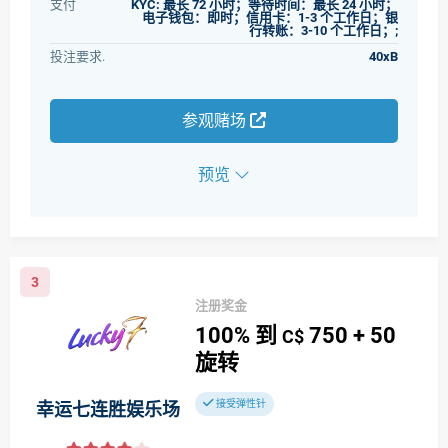
支付
KYC: 最长 72 小时；等待时间：最长 24 小时；
电子钱包：即时；信用卡：1-3 个工作日；银
行转账：3-10 个工作日；;
投注要求.
40xB
参观赌场
预览
3
注册奖金
100%
到
750
+ 50
C$
旋转
接受弹性针
幸运七连胜娱乐场