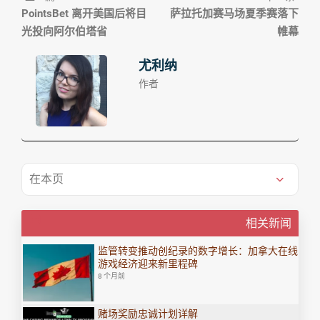
PointsBet 离开美国后将目
萨拉托加赛马场夏季赛落下
光投向阿尔伯塔省
帷幕
尤利纳
作者
在本页
相关新闻
监管转变推动创纪录的数字增长：加拿大在线
游戏经济迎来新里程碑
8 个月前
赌场奖励忠诚计划详解