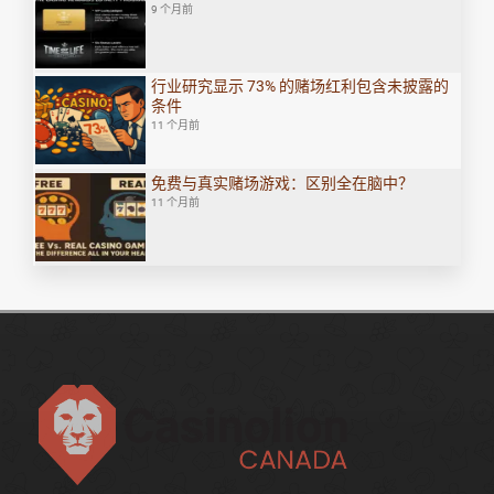
9 个月前
行业研究显示 73% 的赌场红利包含未披露的
条件
11 个月前
免费与真实赌场游戏：区别全在脑中？
11 个月前