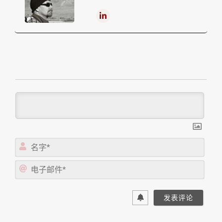
姓
名
*
电
子
邮
件
*