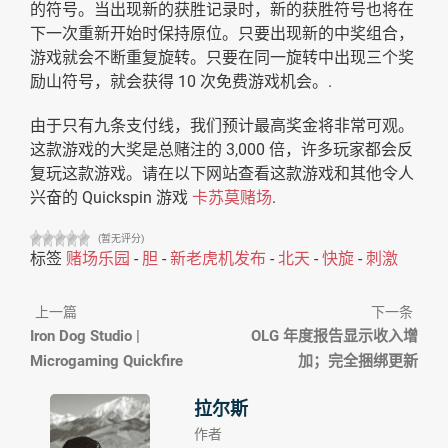
的符号。当出现新的获胜记录时，新的获胜符号也将在
下一次重新开始时保持原位。只要出现新的中奖组合，
游戏就会不断重复旋转。只要在同一旋转中出现三个奖
励山符号，就会获得 10 次免费游戏机会。.
由于只有九条支付线，我们预计最高奖金将非常可观。
这款游戏的大奖是总赌注的 3,000 倍，许多玩家都会反
复玩这款游戏。请在以下网站查看这款游戏和其他令人
兴奋的 Quickspin 游戏
卡苏莫赌场
.
(暂无评分)
标签
赌场乐园
-
胆
-
新老虎机发布
-
北天
-
快旋
-
刺激
上一篇
下一条
Iron Dog Studio |
OLG 年度报告显示收入增
Microgaming Quickfire
加；完全捆绑更新
拉尔斯
作者