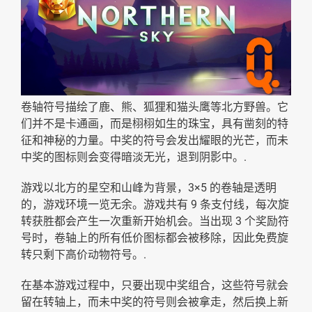
卷轴符号描绘了鹿、熊、狐狸和猫头鹰等北方野兽。它
们并不是卡通画，而是栩栩如生的珠宝，具有凿刻的特
征和神秘的力量。中奖的符号会发出耀眼的光芒，而未
中奖的图标则会变得暗淡无光，退到阴影中。.
游戏以北方的星空和山峰为背景，3×5 的卷轴是透明
的，游戏环境一览无余。游戏共有 9 条支付线，每次旋
转获胜都会产生一次重新开始机会。当出现 3 个奖励符
号时，卷轴上的所有低价图标都会被移除，因此免费旋
转只剩下高价动物符号。.
在基本游戏过程中，只要出现中奖组合，这些符号就会
留在转轴上，而未中奖的符号则会被拿走，然后换上新