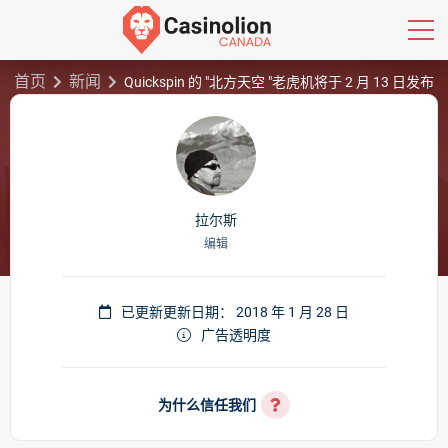
首页
新闻
Quickspin 的 "北方天空 "老虎机将于 2 月 13 日发布
拉尔斯
编辑
已更新更新日期： 2018 年 1 月 28 日
广告透明度
为什么信任我们