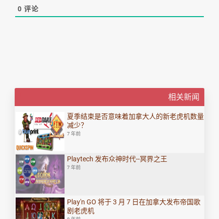
0
评论
相关新闻
夏季结束是否意味着加拿大人的新老虎机数量
减少？
7 年前
Playtech 发布众神时代--冥界之王
7 年前
Play'n GO 将于 3 月 7 日在加拿大发布帝国歌
剧老虎机