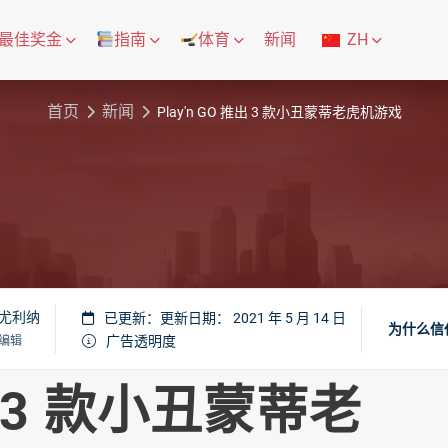
最佳奖金
指南
体育
新闻
ZH
首页
新闻
Play'n GO 推出 3 款小丑蒙蒂老虎机游戏
尤利纳
已更新：更新日期： 2021 年 5 月 14 日
为什么信
广告透明度
编辑
推出 3 款小丑蒙蒂老