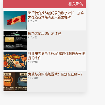
相关新闻
监管转变推动创纪录的数字增长：加拿
大在线游戏经济迎来新里程碑
8 个月前
赌场奖励忠诚计划详解
9 个月前
行业研究显示 73% 的赌场红利包含未披
露的条件
11 个月前
免费与真实赌场游戏：区别全在脑中？
11 个月前