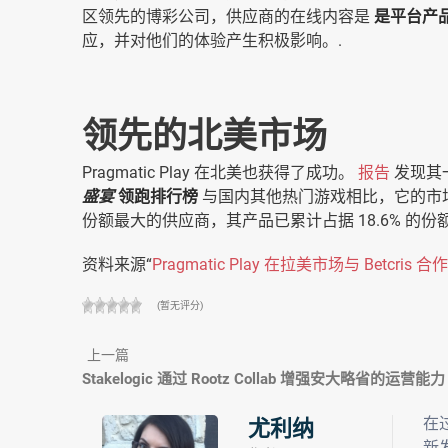
区领先的博彩公司，供应商的在线内容是
是平台产品
应，并对他们的体验产生积极影响。.
领先的北美市场
Pragmatic Play 在北美也获得了成功。
报告
发现其一
盛宴
领跑排行榜
与国内其他热门游戏相比，它的市
份额最大的供应商，其产品已累计占据 18.6% 的份额
资料来源“
Pragmatic Play 在拉美市场与 Betcris 
(暂无评分)
上一篇
Stakelogic 通过 Rootz Collab 增强安大略省的运营能力
在
尤利纳
新