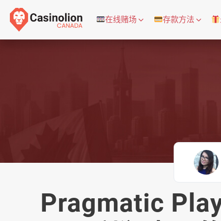
在线赌场
存款方法
Pragmatic Pla