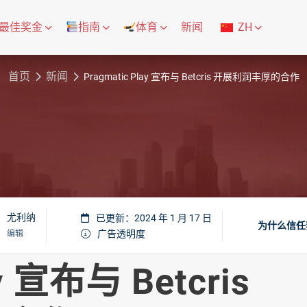
最佳奖金
指南
体育
新闻
ZH
首页
新闻
Pragmatic Play 宣布与 Betcris 开展利润丰厚的合作
尤利纳
已更新：2024 年 1 月 17 日
为什么信任
广告透明度
编辑
y 宣布与 Betcris