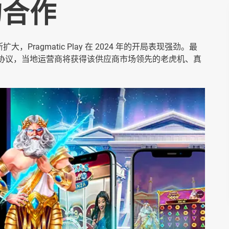
的合作
，Pragmatic Play 在 2024 年的开局表现强劲。最
据合作协议，当地运营商将获得该供应商市场领先的老虎机、真