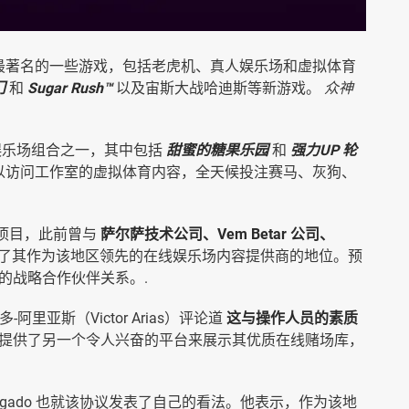
应商最著名的一些游戏，包括老虎机、真人娱乐场和虚拟体育
门
和
Sugar Rush™
以及宙斯大战哈迪斯等新游戏。
众神
娱乐场组合之一，其中包括
甜蜜的糖果乐园
和
强力UP 轮
以访问工作室的虚拟体育内容，全天候投注赛马、灰狗、
作项目，此前曾与
萨尔萨技术公司、Vem Betar 公司、
巩固了其作为该地区领先的在线娱乐场内容提供商的地位。预
新的战略合作伙伴关系。.
阿里亚斯（Victor Arias）评论道
这与操作人员的素质
提供商提供了另一个令人兴奋的平台来展示其优质在线赌场库，
Delgado 也就该协议发表了自己的看法。他表示，作为该地