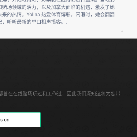
和赌场领域的活力，以及加拿大面临的机遇，激发了她
未来的热情。Yolina 热爱体育博彩，闲暇时，她会翻翻
记，听听最新的单口相声播客。.
成，他们都曾在在线赌场玩过和工作过，因此我们深知这将为您带