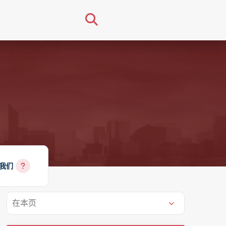
我们
在本页