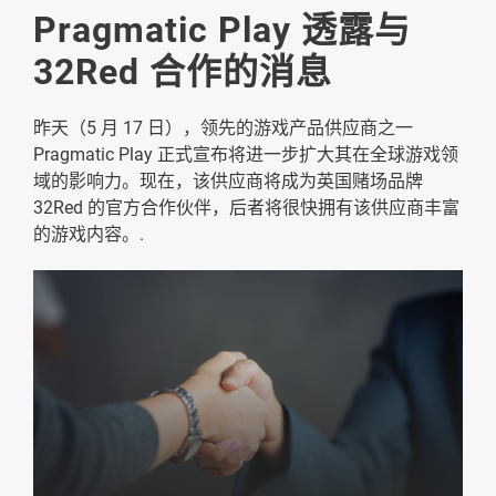
Pragmatic Play 透露与
32Red 合作的消息
昨天（5 月 17 日），领先的游戏产品供应商之一
Pragmatic Play 正式宣布将进一步扩大其在全球游戏领
域的影响力。现在，该供应商将成为英国赌场品牌
32Red 的官方合作伙伴，后者将很快拥有该供应商丰富
的游戏内容。.