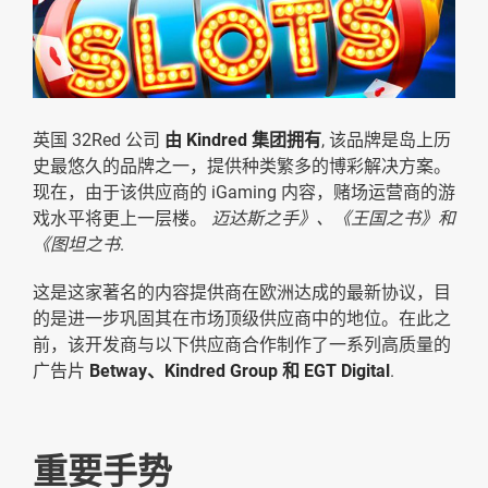
英国 32Red 公司
由 Kindred 集团拥有
, 该品牌是岛上历
史最悠久的品牌之一，提供种类繁多的博彩解决方案。
现在，由于该供应商的 iGaming 内容，赌场运营商的游
戏水平将更上一层楼。
迈达斯之手》、《王国之书》和
《图坦之书
.
这是这家著名的内容提供商在欧洲达成的最新协议，目
的是进一步巩固其在市场顶级供应商中的地位。在此之
前，该开发商与以下供应商合作制作了一系列高质量的
广告片
Betway、Kindred Group 和 EGT Digital
.
重要手势