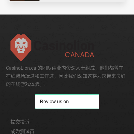
CasinoLion.ca 的团队由业内资深人士组成，他们都曾在
在线赌场玩过和工作过，因此我们深知这将为您带来良好
的在线游戏体验。.
提交投诉
成为测试员