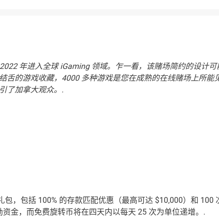
，于 2022 年进入全球 iGaming 领域。乍一看，该赌场简约
结舌的游戏收藏，4000 多种游戏是您在成熟的在线赌场上所
引了加拿大观众。.
，包括 100% 的存款匹配优惠（最高可达 $10,000）和 10
资金，而免费旋转币将在四天内以每天 25 次为单位递增。.