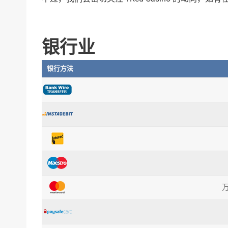
银行业
银行方法