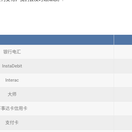
银行电汇
InstaDebit
Interac
大师
万事达卡信用卡
支付卡