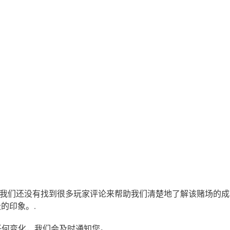
管如此，我们还没有找到很多玩家评论来帮助我们清楚地了解该赌场
的印象。.
如有任何变化，我们会及时通知您。.