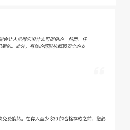
的设计可能会让人觉得它没什么可提供的。然而，仔
能见到的。此外，有效的博彩执照和安全的支
0 次免费旋转。在存入至少 $30 的合格存款之前，您必