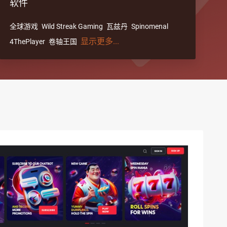
软件
全球游戏
Wild Streak Gaming
瓦兹丹
Spinomenal
显示更多...
4ThePlayer
卷轴王国