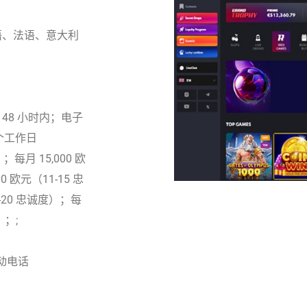
语、法语、意大利
：48 小时内；电子
个工作日
；每月 15,000 欧
0 欧元（11-15 忠
6-20 忠诚度）；每
）；;
动电话