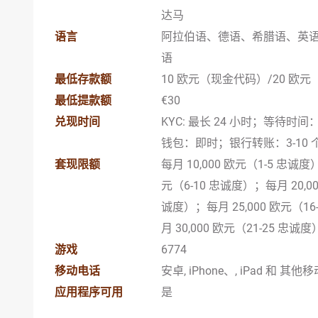
达马
语言
阿拉伯语、德语、希腊语、英
语
最低存款额
10 欧元（现金代码）/20 欧元
最低提款额
€30
兑现时间
KYC: 最长 24 小时；等待时间
钱包：即时；银行转账：3-10 
套现限额
每月 10,000 欧元（1-5 忠诚度）
元（6-10 忠诚度）；每月 20,00
诚度）；每月 25,000 欧元（1
月 30,000 欧元（21-25 忠诚度
游戏
6774
移动电话
安卓,
iPhone、,
iPad 和
其他移
应用程序可用
是