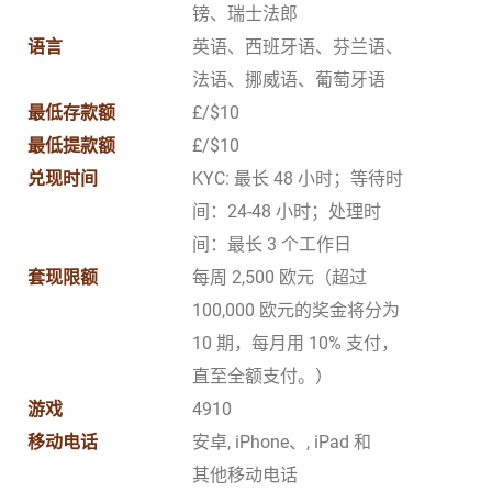
镑、瑞士法郎
语言
英语、西班牙语、芬兰语、
法语、挪威语、葡萄牙语
最低存款额
£/$10
最低提款额
£/$10
兑现时间
KYC: 最长 48 小时；等待时
间：24-48 小时；处理时
间：最长 3 个工作日
套现限额
每周 2,500 欧元（超过
100,000 欧元的奖金将分为
10 期，每月用 10% 支付，
直至全额支付。）
游戏
4910
移动电话
安卓,
iPhone、,
iPad 和
其他移动电话