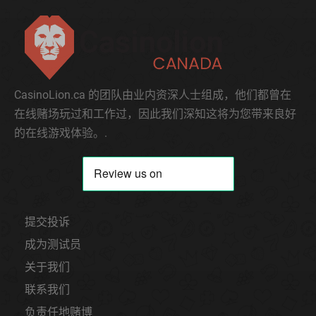
CasinoLion.ca 的团队由业内资深人士组成，他们都曾在
在线赌场玩过和工作过，因此我们深知这将为您带来良好
的在线游戏体验。.
提交投诉
成为测试员
关于我们
联系我们
负责任地赌博