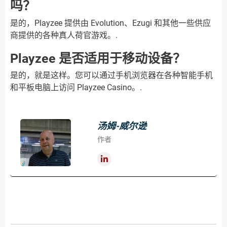
吗？
是的，Playzee 提供由 Evolution、Ezugi 和其他一些供应
商提供的各种真人荷官游戏。.
Playzee 是否适用于移动设备？
是的，就是这样。您可以通过手机浏览器在各种智能手机
和平板电脑上访问 Playzee Casino。.
汤姆-威尔逊
作者