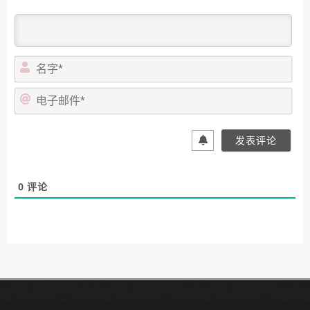
姓
名
*
电
子
邮
件
*
0
评论