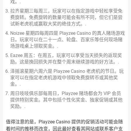
戏。.
拉齐星期三每周三，玩家可以在指定游戏中轻松享受免
费旋转。免费旋转的数量可能会有所不同，但它们是尝
试新老虎机或赢取大奖的绝佳方式。.
Noizee 星期四每周四是 Playzee Casino 的真人赌场游戏
日。玩家可以在二十一点、轮盘、百家乐等任何现场赌
场游戏桌上领取奖金。.
Eazee 周五：在周五，玩家可以享受当天损失的返现奖
励。这是挽回损失并在整个周末继续游戏的好方法。.
泽摇滚星期六周六是 Playzee Casino 老虎机的节日。玩
家可以在指定老虎机游戏中领取免费旋转币或其他奖
金。.
周日吱吱俱乐部每周日，Playzee 赌场都会为 VIP 会员
提供特别奖金。其中包括个性化奖金、独家促销或其他
奖励。.
值得注意的是，Playzee Casino 提供的促销活动可能会随
着时间的推移而改变，因此最好查看其网站或联系客户支