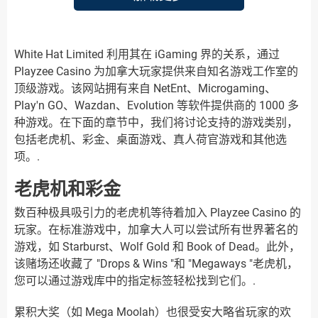
White Hat Limited 利用其在 iGaming 界的关系，通过
Playzee Casino 为加拿大玩家提供来自知名游戏工作室的
顶级游戏。该网站拥有来自 NetEnt、Microgaming、
Play'n GO、Wazdan、Evolution 等软件提供商的 1000 多
种游戏。在下面的章节中，我们将讨论支持的游戏类别，
包括老虎机、彩金、桌面游戏、真人荷官游戏和其他选
项。.
老虎机和彩金
数百种极具吸引力的老虎机等待着加入 Playzee Casino 的
玩家。在标准游戏中，加拿大人可以尝试所有世界著名的
游戏，如 Starburst、Wolf Gold 和 Book of Dead。此外，
该赌场还收藏了 "Drops & Wins "和 "Megaways "老虎机，
您可以通过游戏库中的指定标签轻松找到它们。.
累积大奖（如 Mega Moolah）也很受安大略省玩家的欢