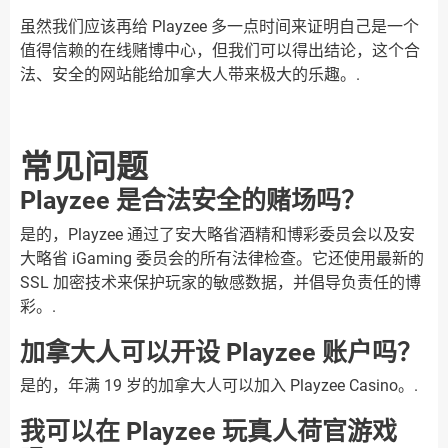
虽然我们应该再给 Playzee 多一点时间来证明自己是一个
值得信赖的在线赌博中心，但我们可以得出结论，这个合
法、安全的网站能给加拿大人带来极大的乐趣。.
常见问题
Playzee 是合法安全的赌场吗？
是的，Playzee 通过了安大略省酒精和博彩委员会以及安
大略省 iGaming 委员会的所有法律检查。它还使用最新的
SSL 加密技术来保护玩家的敏感数据，并倡导负责任的博
彩。.
加拿大人可以开设 Playzee 账户吗？
是的，年满 19 岁的加拿大人可以加入 Playzee Casino。.
我可以在 Playzee 玩真人荷官游戏