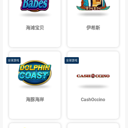
海滩宝贝
伊希斯
全球游戏
全球游戏
海豚海岸
CashOccino