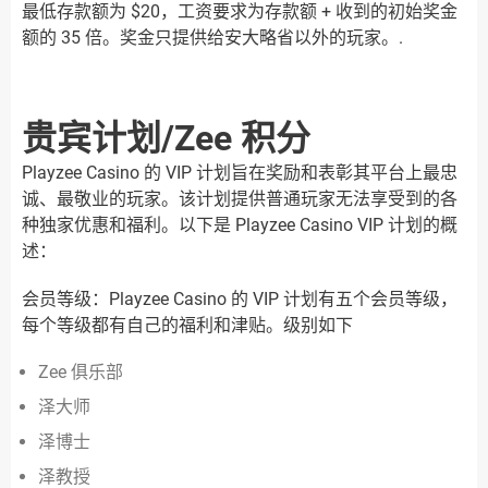
最低存款额为 $20，工资要求为存款额 + 收到的初始奖金
额的 35 倍。奖金只提供给安大略省以外的玩家。.
贵宾计划/Zee 积分
Playzee Casino 的 VIP 计划旨在奖励和表彰其平台上最忠
诚、最敬业的玩家。该计划提供普通玩家无法享受到的各
种独家优惠和福利。以下是 Playzee Casino VIP 计划的概
述：
会员等级：Playzee Casino 的 VIP 计划有五个会员等级，
每个等级都有自己的福利和津贴。级别如下
Zee 俱乐部
泽大师
泽博士
泽教授