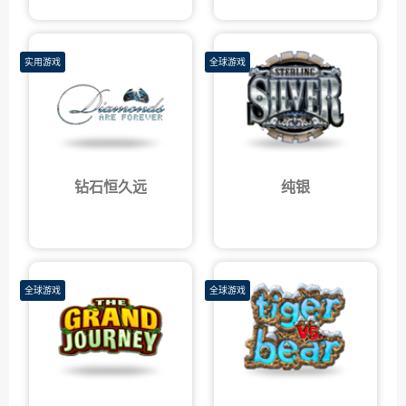
实用游戏
全球游戏
钻石恒久远
纯银
全球游戏
全球游戏