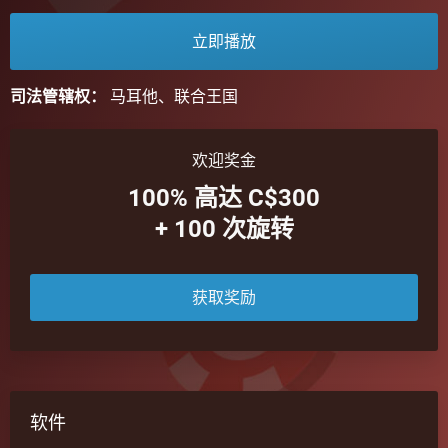
立即播放
司法管辖权：
马耳他、联合王国
欢迎奖金
100% 高达 C$300
+ 100 次旋转
获取奖励
软件