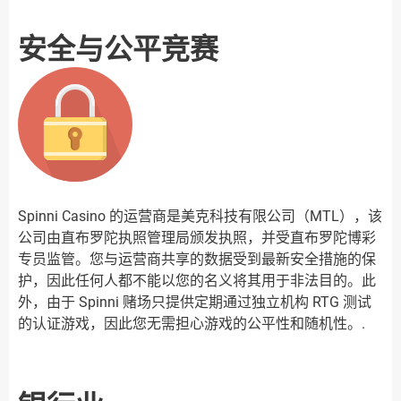
安全与公平竞赛
Spinni Casino 的运营商是美克科技有限公司（MTL），该
公司由直布罗陀执照管理局颁发执照，并受直布罗陀博彩
专员监管。您与运营商共享的数据受到最新安全措施的保
护，因此任何人都不能以您的名义将其用于非法目的。此
外，由于 Spinni 赌场只提供定期通过独立机构 RTG 测试
的认证游戏，因此您无需担心游戏的公平性和随机性。.