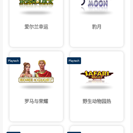
爱尔兰幸运
豹月
Playtech
Playtech
罗马与荣耀
野生动物园热