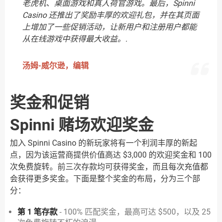
老虎机、桌面游戏和真人荷官游戏。最后，Spinni
Casino 还推出了奖励丰厚的欢迎礼包，并在其页面
上增加了一些促销活动，让新用户和注册用户都能
从在线游戏中获得最大收益。.
汤姆-威尔逊，编辑
奖金和促销
Spinni 赌场欢迎奖金
加入 Spinni Casino 的新玩家将有一个利润丰厚的新起
点，因为该运营商提供价值高达 $3,000 的欢迎奖金和 100
次免费旋转。前三次存款均可获得奖金，而且每次充值都
会获得更多奖金。下面是整个奖金的布局，分为三个部
分：
第 1 笔存款
- 100% 匹配奖金，最高可达 $500，以及 25