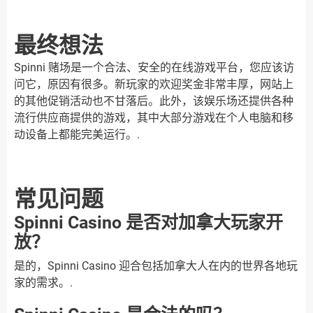
最终想法
Spinni 赌场是一个合法、安全的在线游戏平台，您应该访
问它，原因有很多。新玩家的欢迎奖金非常丰厚，网站上
的其他促销活动也不甘落后。此外，该娱乐场还提供各种
流行供应商提供的游戏，其中大部分游戏在个人电脑和移
动设备上都能完美运行。.
常见问题
Spinni Casino 是否对加拿大玩家开
放？
是的，Spinni Casino 迎合包括加拿大人在内的世界各地玩
家的需求。.