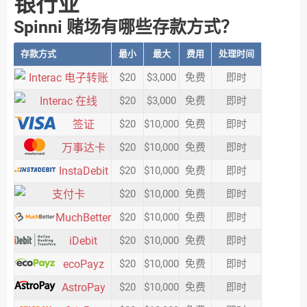
银行业
Spinni 赌场有哪些存款方式？
存款方式
最小
最大
费用
处理时间
Interac 电子转账
$20
$3,000
免费
即时
Interac 在线
$20
$3,000
免费
即时
签证
$20
$10,000
免费
即时
万事达卡
$20
$10,000
免费
即时
InstaDebit
$20
$10,000
免费
即时
支付卡
$20
$10,000
免费
即时
MuchBetter
$20
$10,000
免费
即时
iDebit
$20
$10,000
免费
即时
ecoPayz
$20
$10,000
免费
即时
AstroPay
$20
$10,000
免费
即时