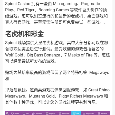
Spinni Casino 拥有一些由 Microgaming、Pragmatic
Play、Red Tiger、Booming Games 等软件巨头制作的顶
级游戏。您可以浏览流行的和最新的老虎机、桌面游戏和
真人荷官游戏，甚至无需注册即可免费尝试一些游戏。.
老虎机和彩金
Spinni 赌场提供大量老虎机游戏，其中大部分都可以在您
领取欢迎奖金后进行测试。最受欢迎的游戏包括著名的
Wolf Gold、Big Bass Bonanza、7 Masks of Fire 等，您还
可以经常尝试新发布的游戏。.
赌场为其赔率最高的游戏保留了两个特殊标签--Megaways
和
掉落与赢钱。这两类游戏提供高回报游戏，如 Great Rhino
Megaways、Mustang Gold、Piggy Riches Megaways 和
其他数十种游戏，可以让您的游戏过程更有利可图。.