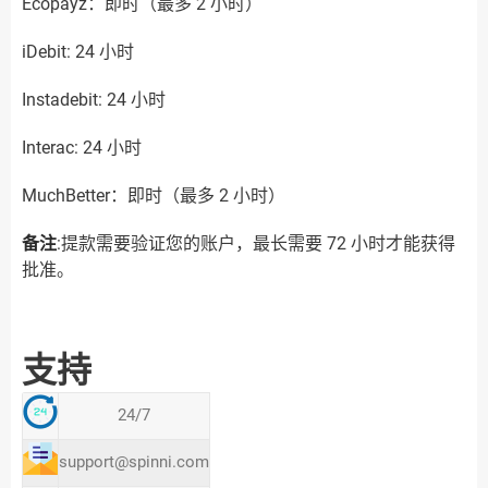
Ecopayz：即时（最多 2 小时）
iDebit: 24 小时
Instadebit: 24 小时
Interac: 24 小时
MuchBetter：即时（最多 2 小时）
备注
:提款需要验证您的账户，最长需要 72 小时才能获得
批准。
支持
24/7
support@spinni.com