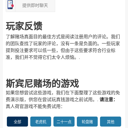
提供即时聊天
玩家反馈
了解赌场真面目的最佳方式是阅读注册用户的评论。我们
的团队查找了玩家的评论，没有一条是负面的。一些玩家
提到投注要求可以低一些，但由于这些要求符合行业标
准，我们并不觉得它们太令人烦恼。.
斯宾尼赌场的游戏
如果您想尝试这些游戏，我们在下面整理了这些游戏的免
费演示版，供您在尝试玩真钱游戏之前试用。.
请注意：
真人荷官游戏不能免费试用：
全部
老虎机
二十一点
轮盘赌
其他