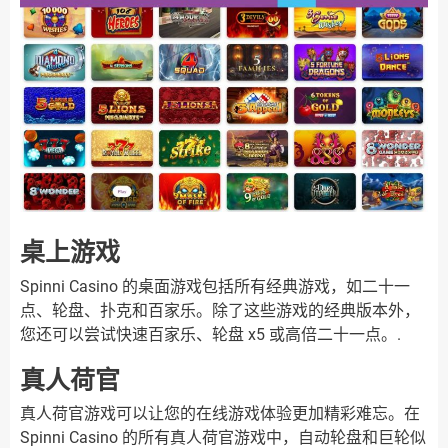
桌上游戏
Spinni Casino 的桌面游戏包括所有经典游戏，如二十一
点、轮盘、扑克和百家乐。除了这些游戏的经典版本外，
您还可以尝试快速百家乐、轮盘 x5 或高倍二十一点。.
真人荷官
真人荷官游戏可以让您的在线游戏体验更加精彩难忘。在
Spinni Casino 的所有真人荷官游戏中，自动轮盘和巨轮似