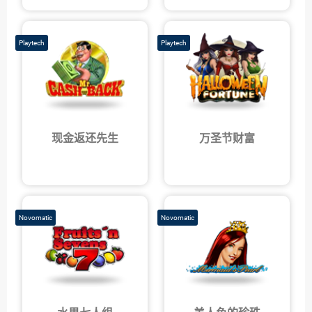
Playtech
Playtech
现金返还先生
万圣节财富
Novomatic
Novomatic