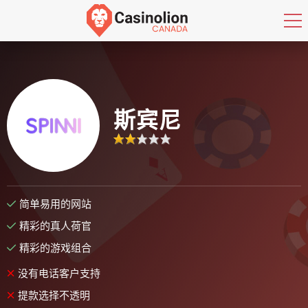
斯宾尼
简单易用的网站
精彩的真人荷官
精彩的游戏组合
没有电话客户支持
提款选择不透明