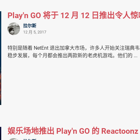
Play'n GO 将于 12 月 12 日推出令
拉尔斯
12 月 5, 2017
特别是随着 NetEnt 退出加拿大市场，许多人开始关注瑞典韦克
稳步发展，每个月都会推出两款新的老虎机游戏。他们的
...
娱乐场地推出 Play'n GO 的 Reactoonz