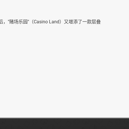
，"赌场乐园"（Casino Land）又增添了一款层叠