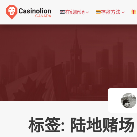
在线赌场
存款方法
标签: 陆地赌场