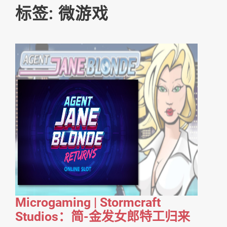
标签: 微游戏
Microgaming | Stormcraft
Studios：简-金发女郎特工归来