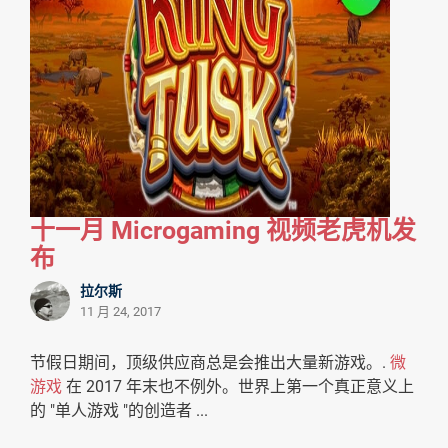
十一月 Microgaming 视频老虎机发
布
拉尔斯
11 月 24, 2017
节假日期间，顶级供应商总是会推出大量新游戏。.
微
游戏
在 2017 年末也不例外。世界上第一个真正意义上
的 "单人游戏 "的创造者
...