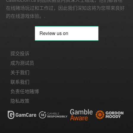
CasinoLion.ca 的团队由业内资深人士组成，他们都曾在
在线赌场玩过和工作过，因此我们深知这将为您带来良好
的在线游戏体验。.
提交投诉
成为测试员
关于我们
联系我们
负责任地赌博
隐私政策