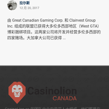
拉尔斯
12 月 20, 2017
由 Great Canadian Gaming Corp. 和 Clairvest Group
Inc. 组成的联盟已获得大多伦多西部地区（West GTA）
博彩捆绑项目。这两家公司将开发并经营多伦多西部的
四家赌场。大加拿大公司已获得
...