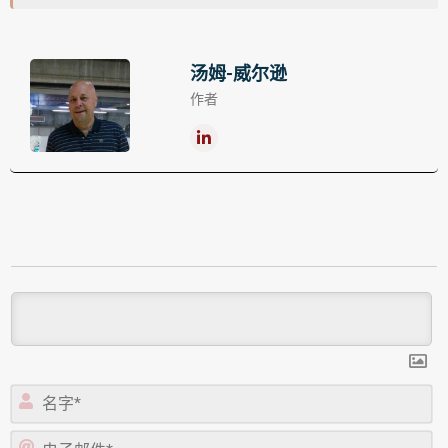
汤姆-威尔逊
作者
姓
名
*
电