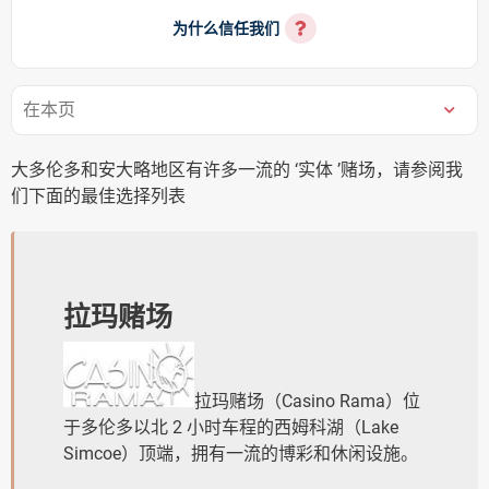
为什么信任我们
在本页
大多伦多和安大略地区有许多一流的 ‘实体 ’赌场，请参阅我
们下面的最佳选择列表
拉玛赌场
拉玛赌场（Casino Rama）位
于多伦多以北 2 小时车程的西姆科湖（Lake
Simcoe）顶端，拥有一流的博彩和休闲设施。