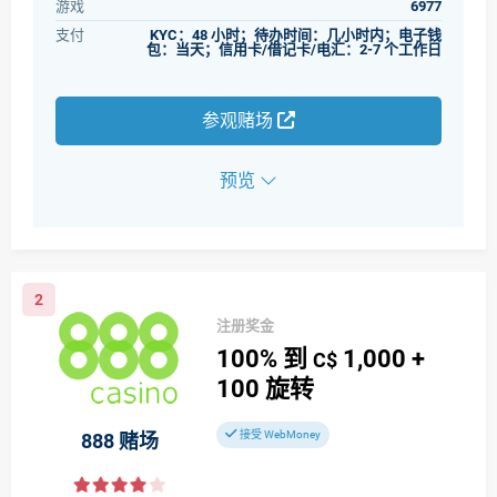
游戏
6977
支付
KYC：48 小时；待办时间：几小时内；电子钱
包：当天；信用卡/借记卡/电汇：2-7 个工作日
参观赌场
预览
2
注册奖金
100%
到
1,000
+
C$
100
旋转
接受 WebMoney
888 赌场