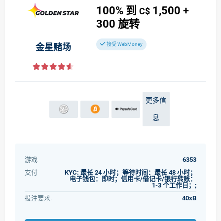
100%
到
1,500
+
C$
300
旋转
接受 WebMoney
金星赌场
更多信
息
游戏
6353
支付
KYC: 最长 24 小时；等待时间：最长 48 小时；
电子钱包：即时；信用卡/借记卡/银行转账：
1-3 个工作日；;
投注要求.
40xB