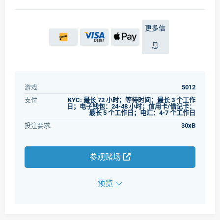
更多信
息
游戏
5012
支付
KYC: 最长 72 小时；等待时间：最长 3 个工作
日；电子钱包：24-48 小时；信用卡/借记卡：
最长 5 个工作日；电汇：4-7 个工作日
投注要求.
30xB
参观赌场
预览