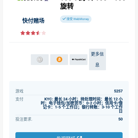
旋转
接受 WebMoney
快付赌场
更多信
息
游戏
5257
支付
KYC: 最长 24 小时；待处理时间：最长 12 小
时；电子钱包/加密货币：0-2 小时；信用卡/借
记卡：1-5 个工作日；银行转账：3-10 个工作
日
投注要求.
50