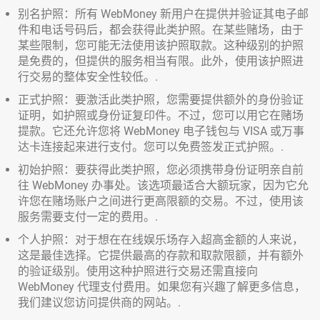
别名护照：所有 WebMoney 新用户在提供并验证其电子邮
件和电话号码后，都会获得此类护照。在某些赌场，由于
某些限制，您可能无法使用该护照取款。这种级别的护照
是免费的，但提供的服务相当有限。此外，使用该护照进
行交易的整体安全性较低。.
正式护照：要激活此类护照，您需要提供额外的身份验证
证明，如护照或身份证复印件。不过，您可以用它在赌场
提款。它还允许您将 WebMoney 电子钱包与 VISA 或万事
达卡连接起来进行支付。您可以免费签发正式护照。.
初始护照：要获得此类护照，您必须携带身份证明亲自前
往 WebMoney 办事处。该选项最适合大额玩家，因为它允
许您在赌场账户之间进行更高限额的交易。不过，使用该
服务需要支付一定的费用。.
个人护照：对于想在在线娱乐场存入超高金额的人来说，
这是最佳选择。它提供最高的存款和取款限额，并有额外
的验证级别。使用这种护照进行交易还需直接向
WebMoney 代理支付费用。如果您有兴趣了解更多信息，
我们建议您访问提供商的网站。.