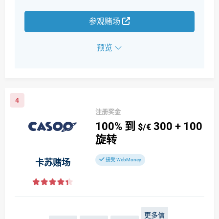
参观赌场
预览
4
注册奖金
100%
到
300
+ 100
$/€
旋转
接受 WebMoney
卡苏赌场
更多信