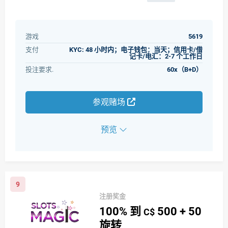
游戏
5619
支付
KYC: 48 小时内；电子钱包：当天；信用卡/借
记卡/电汇：2-7 个工作日
投注要求.
60x（B+D）
参观赌场
预览
9
注册奖金
100%
到
500
+ 50
C$
旋转