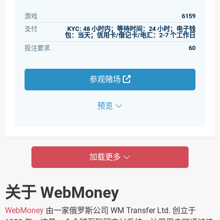
游戏
6159
支付
KYC: 48 小时内；等待时间：24 小时；电子钱
包：当天；信用卡/借记卡/电汇：2-7 个工作日
投注要求.
60
参观赌场
预览
加载更多
关于 WebMoney
WebMoney
由一家俄罗斯公司 WM Transfer Ltd. 创立于