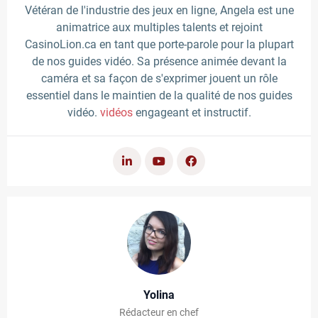
Vétéran de l'industrie des jeux en ligne, Angela est une
animatrice aux multiples talents et rejoint
CasinoLion.ca en tant que porte-parole pour la plupart
de nos guides vidéo. Sa présence animée devant la
caméra et sa façon de s'exprimer jouent un rôle
essentiel dans le maintien de la qualité de nos guides
vidéo.
vidéos
engageant et instructif.
Yolina
Rédacteur en chef