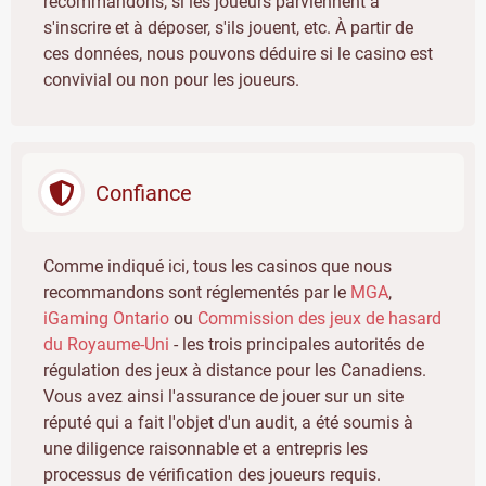
recommandons, si les joueurs parviennent à
s'inscrire et à déposer, s'ils jouent, etc. À partir de
ces données, nous pouvons déduire si le casino est
convivial ou non pour les joueurs.
Confiance
Comme indiqué ici, tous les casinos que nous
recommandons sont réglementés par le
MGA
,
iGaming Ontario
ou
Commission des jeux de hasard
du Royaume-Uni
- les trois principales autorités de
régulation des jeux à distance pour les Canadiens.
Vous avez ainsi l'assurance de jouer sur un site
réputé qui a fait l'objet d'un audit, a été soumis à
une diligence raisonnable et a entrepris les
processus de vérification des joueurs requis.