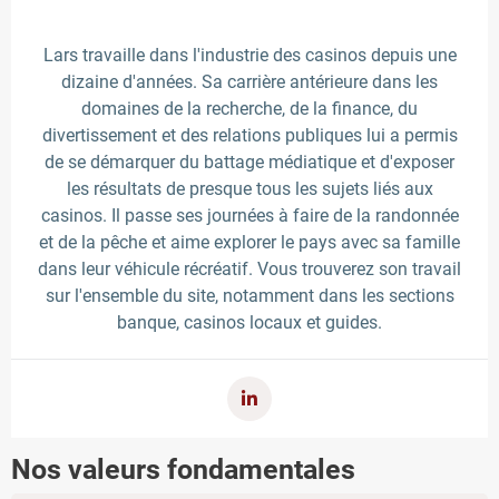
Lars travaille dans l'industrie des casinos depuis une
dizaine d'années. Sa carrière antérieure dans les
domaines de la recherche, de la finance, du
divertissement et des relations publiques lui a permis
de se démarquer du battage médiatique et d'exposer
les résultats de presque tous les sujets liés aux
casinos. Il passe ses journées à faire de la randonnée
et de la pêche et aime explorer le pays avec sa famille
dans leur véhicule récréatif. Vous trouverez son travail
sur l'ensemble du site, notamment dans les sections
banque, casinos locaux et guides.
Nos valeurs fondamentales