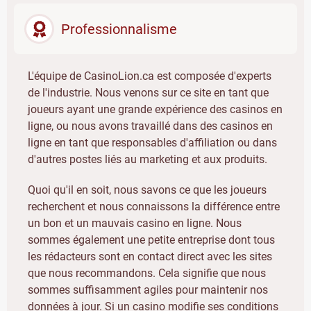
Professionnalisme
L'équipe de CasinoLion.ca est composée d'experts
de l'industrie. Nous venons sur ce site en tant que
joueurs ayant une grande expérience des casinos en
ligne, ou nous avons travaillé dans des casinos en
ligne en tant que responsables d'affiliation ou dans
d'autres postes liés au marketing et aux produits.
Quoi qu'il en soit, nous savons ce que les joueurs
recherchent et nous connaissons la différence entre
un bon et un mauvais casino en ligne. Nous
sommes également une petite entreprise dont tous
les rédacteurs sont en contact direct avec les sites
que nous recommandons. Cela signifie que nous
sommes suffisamment agiles pour maintenir nos
données à jour. Si un casino modifie ses conditions