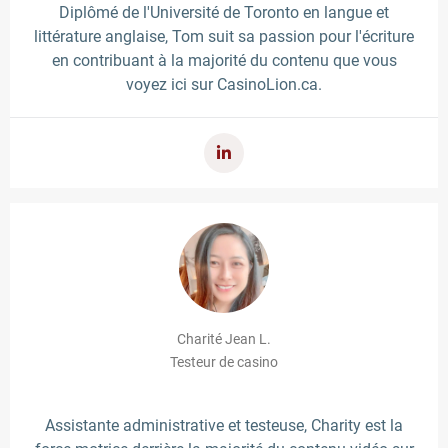
Diplômé de l'Université de Toronto en langue et
littérature anglaise, Tom suit sa passion pour l'écriture
en contribuant à la majorité du contenu que vous
voyez ici sur CasinoLion.ca.
Charité Jean L.
Testeur de casino
Assistante administrative et testeuse, Charity est la