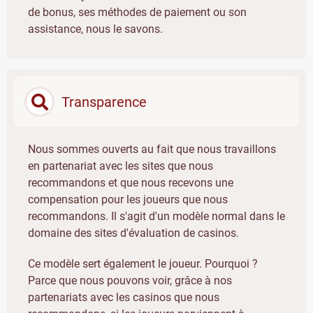
de bonus, ses méthodes de paiement ou son
assistance, nous le savons.
Transparence
Nous sommes ouverts au fait que nous travaillons
en partenariat avec les sites que nous
recommandons et que nous recevons une
compensation pour les joueurs que nous
recommandons. Il s'agit d'un modèle normal dans le
domaine des sites d'évaluation de casinos.
Ce modèle sert également le joueur. Pourquoi ?
Parce que nous pouvons voir, grâce à nos
partenariats avec les casinos que nous