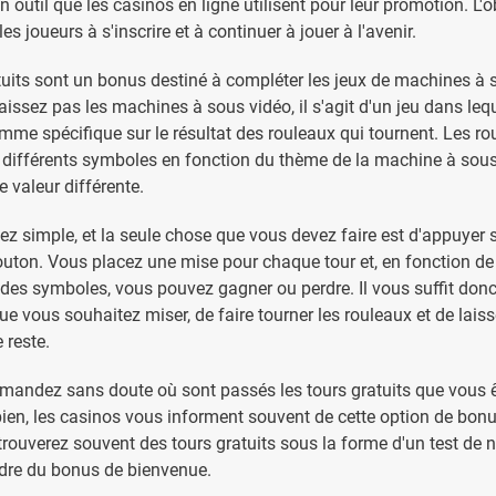
outil que les casinos en ligne utilisent pour leur promotion. L'ob
es joueurs à s'inscrire et à continuer à jouer à l'avenir.
tuits sont un bonus destiné à compléter les jeux de machines à 
issez pas les machines à sous vidéo, il s'agit d'un jeu dans leq
mme spécifique sur le résultat des rouleaux qui tournent. Les ro
 différents symboles en fonction du thème de la machine à sous
 valeur différente.
sez simple, et la seule chose que vous devez faire est d'appuyer 
uton. Vous placez une mise pour chaque tour et, en fonction de
es symboles, vous pouvez gagner ou perdre. Il vous suffit donc
e vous souhaitez miser, de faire tourner les rouleaux et de lais
e reste.
mandez sans doute où sont passés les tours gratuits que vous 
bien, les casinos vous informent souvent de cette option de bonu
trouverez souvent des tours gratuits sous la forme d'un test de
dre du bonus de bienvenue.