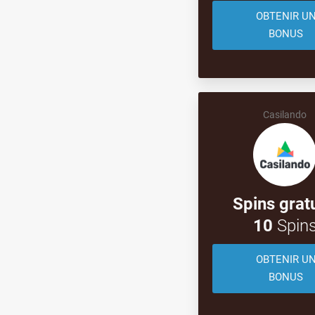
OBTENIR U
BONUS
Casilando
Spins gratu
10
Spin
OBTENIR U
BONUS