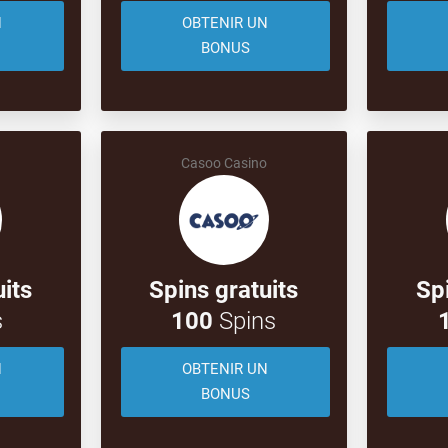
N
OBTENIR UN
BONUS
Casoo Casino
its
Spins gratuits
Sp
s
100
Spins
N
OBTENIR UN
BONUS