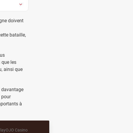
igne doivent
tte bataille,
lus
 que les
u, ainsi que
er davantage
s pour
mportants à
layOJO Casino