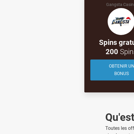
Gangsta Casi
Spins gratu
200
Spin
OBTENIR U
BONUS
Qu'est
Toutes les of