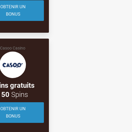
OBTENIR UN
BONUS
Casoo Casino
ins gratuits
150
Spins
OBTENIR UN
BONUS