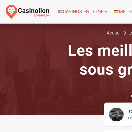
CASINOS EN LIGNE
MÉTH
Accueil
L
Les meil
sous gr
T
Éd