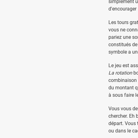
simplement un 
d'encourager l
Les tours gra
vous ne conna
pariez une so
constitués de
symbole a une
Le jeu est as
La rotation
bo
combinaison d
du montant qu
à sous faire l
Vous vous de
chercher. Eh 
départ. Vous 
ou dans le ca