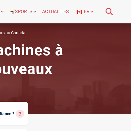
S
SPORTS
ACTUALITÉS
FR
eurs au Canada
achines à
nouveaux
a
fiance ?