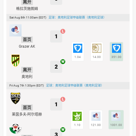
离开
格拉茨施图姆
Sat Aug 8th 11:00am (EDT)
足球：奥地利足球甲级联赛（奥地利足球）
1
首页
Grazer AK
1.04
14.00
351.00
2
离开
奥地利
Fri Aug 7th 1:30pm (EDT)
足球：奥地利足球甲级联赛（奥地利足球）
1
首页
莱茵多夫-阿尔塔赫
1.10
121.00
1001.00
3