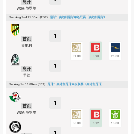
离开
WSG 蒂罗尔
Sun Aug 2nd 11:00am (EDT)
足球：奥地利足球甲级联赛（奥地利足球）
1
首页
奥地利
31.00
3.98
26.00
1
离开
里德
Sat Aug 1st 11:00am (EDT)
足球：奥地利足球甲级联赛（奥地利足球）
1
首页
WSG 蒂罗尔
56.00
6.12
15.00
1