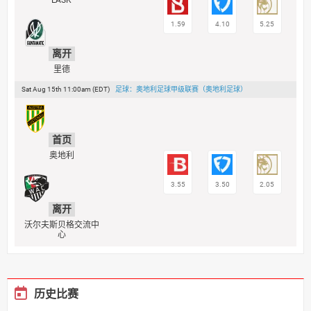
LASK
1.59
4.10
5.25
离开
里德
Sat Aug 15th 11:00am (EDT)
足球：奥地利足球甲级联赛（奥地利足球）
首页
奥地利
3.55
3.50
2.05
离开
沃尔夫斯贝格交流中
心
历史比赛