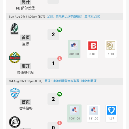
离开
RB 萨尔茨堡
Sun Aug 9th 11:00am (EDT)
足球：奥地利足球甲级联赛（奥地利足球）
2
首页
里德
801.00
3.80
1.10
1
离开
快速维也纳
Sat Aug 8th 1:30pm (EDT)
足球：奥地利足球甲级联赛（奥地利足球）
2
首页
哈特伯格
1001.00
181.00
1.67
0