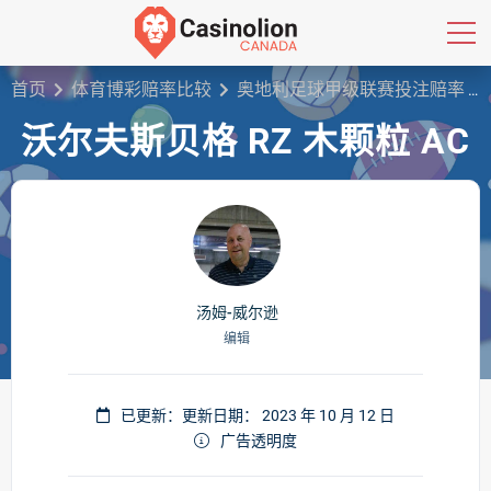
首页
体育博彩赔率比较
奥地利足球甲级联赛投注赔率
沃尔夫斯贝格 RZ 木颗粒 AC
汤姆-威尔逊
编辑
已更新：更新日期： 2023 年 10 月 12 日
广告透明度