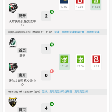
17.00
19.00
111.00
2
离开
沃尔夫斯贝格交流中
心
美国东部时间 5 月 9 日星期六上午 11:00
足球：奥地利足球甲级联赛（奥地利足球）
1
首页
里德
151.00
17.00
1.05
0
离开
沃尔夫斯贝格交流中
心
Mon May 4th 12:30pm (EDT)
足球：奥地利足球甲级联赛（奥地利足球）
4
首页