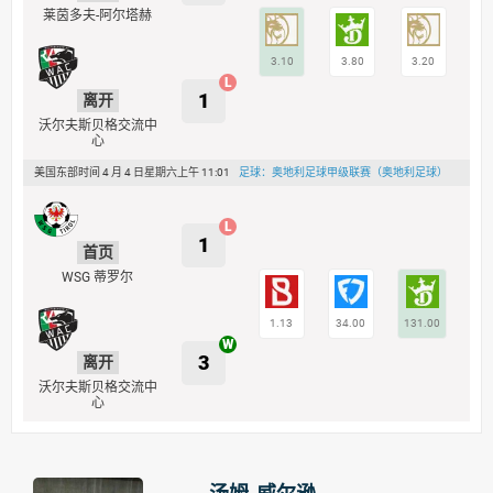
莱茵多夫-阿尔塔赫
3.10
3.80
3.20
1
离开
沃尔夫斯贝格交流中
心
美国东部时间 4 月 4 日星期六上午 11:01
足球：奥地利足球甲级联赛（奥地利足球）
1
首页
WSG 蒂罗尔
1.13
34.00
131.00
3
离开
沃尔夫斯贝格交流中
心