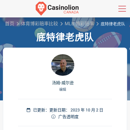
首页
体育博彩赔率比较
MLB 博彩赔率
底特律老虎队
底特律老虎队
汤姆-威尔逊
编辑
已更新：更新日期： 2023 年 10 月 2 日
广告透明度