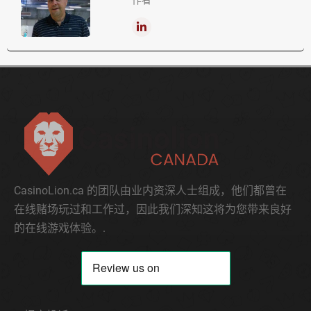
作者
CasinoLion.ca 的团队由业内资深人士组成，他们都曾在
在线赌场玩过和工作过，因此我们深知这将为您带来良好
的在线游戏体验。.