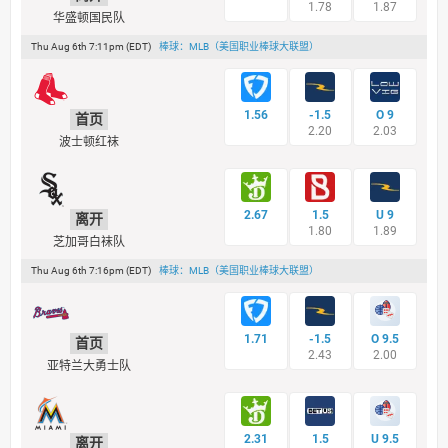
1.78
1.87
华盛顿国民队
Thu Aug 6th 7:11pm (EDT)
棒球：MLB（美国职业棒球大联盟）
1.56
-1.5
O 9
首页
2.20
2.03
波士顿红袜
2.67
1.5
U 9
离开
1.80
1.89
芝加哥白袜队
Thu Aug 6th 7:16pm (EDT)
棒球：MLB（美国职业棒球大联盟）
1.71
-1.5
O 9.5
首页
2.43
2.00
亚特兰大勇士队
2.31
1.5
U 9.5
离开