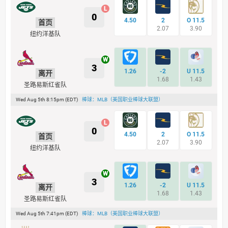
0
4.50
2
O 11.5
首页
2.07
3.90
纽约洋基队
3
1.26
-2
U 11.5
离开
1.68
1.43
圣路易斯红雀队
Wed Aug 5th 8:15pm (EDT)
棒球：MLB（美国职业棒球大联盟）
0
4.50
2
O 11.5
首页
2.07
3.90
纽约洋基队
3
1.26
-2
U 11.5
离开
1.68
1.43
圣路易斯红雀队
Wed Aug 5th 7:41pm (EDT)
棒球：MLB（美国职业棒球大联盟）