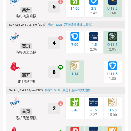
5
14.60
2.5
U 18.5
离开
2.42
1.68
洛杉矶道奇队
Sun Aug 2nd 7:21pm (EDT)
棒球：MLB（美国职业棒球大联盟）
4
7.00
-1.5
O 11.5
首页
2.36
2.05
洛杉矶道奇队
8
1.14
U 11.5
离开
1.85
波士顿红袜
Sat Aug 1st 9:11pm (EDT)
棒球：MLB（美国职业棒球大联盟）
2
5.46
-1.5
O 5.5
首页
2.27
15.00
洛杉矶道奇队