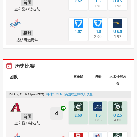
2.62
1.5
O 8.5
首页
1.93
1.98
亚利桑那钻石队
1.57
-1.5
U 8.5
离开
2.00
1.92
洛杉矶道奇队
历史比赛
团队
资金线
传播
大球/小球总
数
Fri Aug 7th 9:41pm (EDT)
棒球：MLB（美国职业棒球大联盟）
4
2.60
1.5
O 2.5
首页
1.85
4.80
亚利桑那钻石队