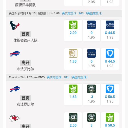
2.05
1.93
底特律雄狮队
美国东部时间 9 月 13 日星期日下午 1:00
美式橄榄球：NFL（美国橄榄球）
2.00
0
O 44.5
首页
1.95
1.93
休斯顿德州人队
1.95
0
U 44.5
离开
1.95
1.93
布法罗比尔
Thu Nov 26th 9:20pm (EDT)
美式橄榄球：NFL（美国橄榄球）
1.68
-3
O 50.5
首页
1.95
1.95
布法罗比尔
2.50
3
U 50.5
离开