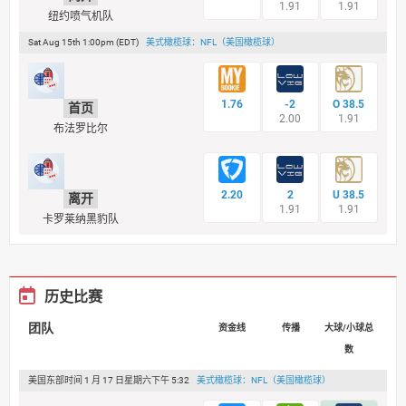
1.91
1.91
纽约喷气机队
Sat Aug 15th 1:00pm (EDT)
美式橄榄球：NFL（美国橄榄球）
1.76
-2
O 38.5
首页
2.00
1.91
布法罗比尔
2.20
2
U 38.5
离开
1.91
1.91
卡罗莱纳黑豹队
历史比赛
团队
资金线
传播
大球/小球总
数
美国东部时间 1 月 17 日星期六下午 5:32
美式橄榄球：NFL（美国橄榄球）