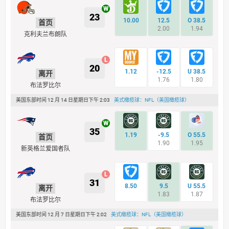
23
10.00
12.5
O 38.5
首页
2.00
1.94
克利夫兰布朗队
20
1.12
-12.5
U 38.5
离开
1.76
1.80
布法罗比尔
美国东部时间 12 月 14 日星期日下午 2:03
美式橄榄球：NFL（美国橄榄球）
35
1.19
-9.5
O 55.5
首页
1.90
1.95
新英格兰爱国者队
31
8.50
9.5
U 55.5
离开
1.83
1.87
布法罗比尔
美国东部时间 12 月 7 日星期日下午 2:02
美式橄榄球：NFL（美国橄榄球）