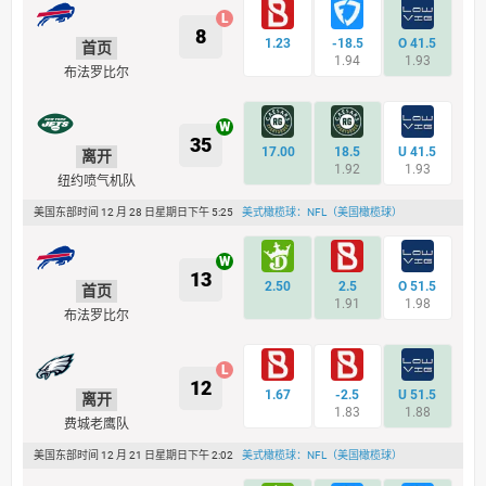
8
1.23
-18.5
O 41.5
首页
1.94
1.93
布法罗比尔
35
17.00
18.5
U 41.5
离开
1.92
1.93
纽约喷气机队
美国东部时间 12 月 28 日星期日下午 5:25
美式橄榄球：NFL（美国橄榄球）
13
2.50
2.5
O 51.5
首页
1.91
1.98
布法罗比尔
12
1.67
-2.5
U 51.5
离开
1.83
1.88
费城老鹰队
美国东部时间 12 月 21 日星期日下午 2:02
美式橄榄球：NFL（美国橄榄球）