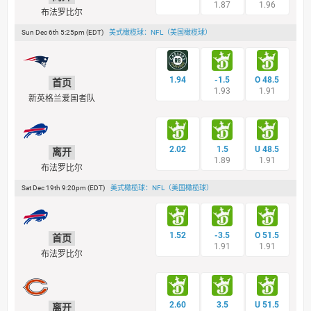
1.87
1.96
布法罗比尔
Sun Dec 6th 5:25pm (EDT)
美式橄榄球：NFL（美国橄榄球）
1.94
-1.5
O 48.5
首页
1.93
1.91
新英格兰爱国者队
2.02
1.5
U 48.5
离开
1.89
1.91
布法罗比尔
Sat Dec 19th 9:20pm (EDT)
美式橄榄球：NFL（美国橄榄球）
1.52
-3.5
O 51.5
首页
1.91
1.91
布法罗比尔
2.60
3.5
U 51.5
离开