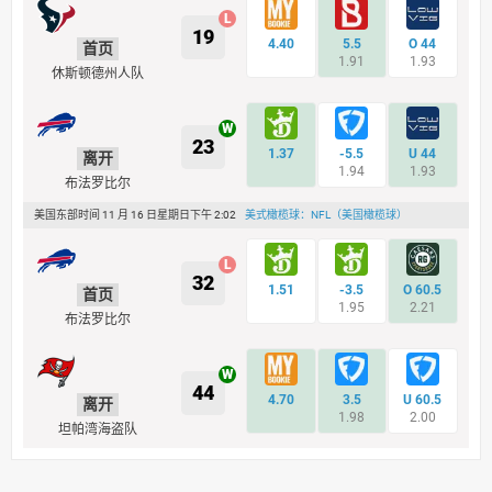
19
4.40
5.5
O 44
首页
1.91
1.93
休斯顿德州人队
23
1.37
-5.5
U 44
离开
1.94
1.93
布法罗比尔
美国东部时间 11 月 16 日星期日下午 2:02
美式橄榄球：NFL（美国橄榄球）
32
1.51
-3.5
O 60.5
首页
1.95
2.21
布法罗比尔
44
4.70
3.5
U 60.5
离开
1.98
2.00
坦帕湾海盗队