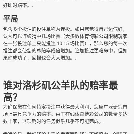
好即时赔率。.
平局
包含多个投注的投注单称为连投。如果您觉得自己运气好，
认为可以连续猜中几场比赛（大多数体育博彩公司限制玩家
在一张投注单上只能投注 10-15 场比赛），那么您的每一次
投注都会使您的总赔率成倍增加。追加投注更难命中，但如
果你成功了，回报也会大大增加。.
谁对洛杉矶公羊队的赔率最
高？
为确保您在任何特定投注中获得最大利润，您应广泛研究市
场上最具竞争力的赔率。由于在线体育博彩公司的数量多达
数十家，这项耗时的任务似乎几乎不可能完成。.