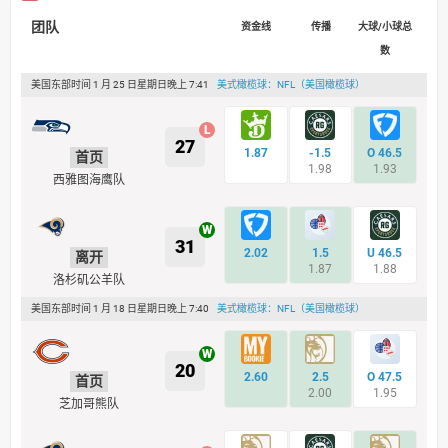
团队
资金线
传播
大球/小球总
数
美国东部时间 1 月 25 日星期日晚上 7:41
美式橄榄球：NFL（美国橄榄球）
27
1.87
-1.5
O 46.5
首页
1.98
1.93
西雅图海鹰队
31
2.02
1.5
U 46.5
离开
1.87
1.88
洛杉矶公羊队
美国东部时间 1 月 18 日星期日晚上 7:40
美式橄榄球：NFL（美国橄榄球）
20
2.60
2.5
O 47.5
首页
2.00
1.95
芝加哥熊队