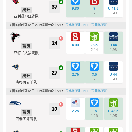
37
9.30
9
U 41.5
离开
1.91
1.93
亚利桑那红雀队
美国东部时间 12 月 29 日星期一晚上 9:15
美式橄榄球：NFL（美国橄榄球）
24
4.00
-3.5
O 44
首页
2.14
1.93
亚特兰大猎鹰队
27
2.76
3.5
U 44
离开
1.91
1.93
洛杉矶公羊队
美国东部时间 12 月 18 日星期四晚上 9:15
美式橄榄球：NFL（美国橄榄球）
37
2.25
1.5
O 43.5
首页
1.98
1.95
西雅图海鹰队