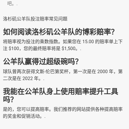
吧。.
洛杉矶公羊队投注赔率常见问题
如何阅读洛杉矶公羊队的博彩赔率？
将赔率视为投注的乘数指数。如果您在 15.00 的赔率单上下
注 $100，您的最终赔率将是 $1,500。.
公羊队赢得过超级碗吗？
球队曾两次获得文斯-伦巴第奖杯，第一次是在 2000 年，第
二次是在 2022 年。.
我能在公羊队身上使用赔率提升工具
吗？
是的，您可以提高赔率。我们推荐的网站提供各种提高赔率
的奖金和促销活动。.