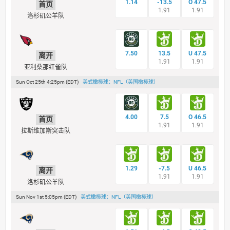
1.14
-13.5
O 47.5
首页
1.91
1.91
洛杉矶公羊队
7.50
13.5
U 47.5
离开
1.91
1.91
亚利桑那红雀队
Sun Oct 25th 4:25pm (EDT)
美式橄榄球：NFL（美国橄榄球）
4.00
7.5
O 46.5
首页
1.91
1.91
拉斯维加斯突击队
1.29
-7.5
U 46.5
离开
1.91
1.91
洛杉矶公羊队
Sun Nov 1st 5:05pm (EDT)
美式橄榄球：NFL（美国橄榄球）