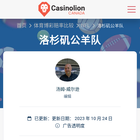
首页
体育博彩赔率比较
NFL
洛杉矶公羊队
洛杉矶公羊队
汤姆-威尔逊
编辑
已更新：更新日期： 2023 年 10 月 24 日
广告透明度