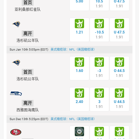
5.00
10.5
O 47.5
首页
1.91
1.91
亚利桑那红雀队
1.21
-10.5
U 47.5
离开
1.91
1.91
洛杉矶公羊队
Sun Jan 10th 5:05pm (EDT)
美式橄榄球：NFL（美国橄榄球）
1.60
-3
O 44.5
首页
1.91
1.91
洛杉矶公羊队
2.40
3
U 44.5
离开
1.91
1.91
西雅图海鹰队
Sun Dec 13th 5:25pm (EDT)
美式橄榄球：NFL（美国橄榄球）