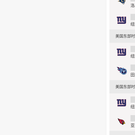
洛
纽
美国东部时间 
纽
田
美国东部时间 
纽
亚