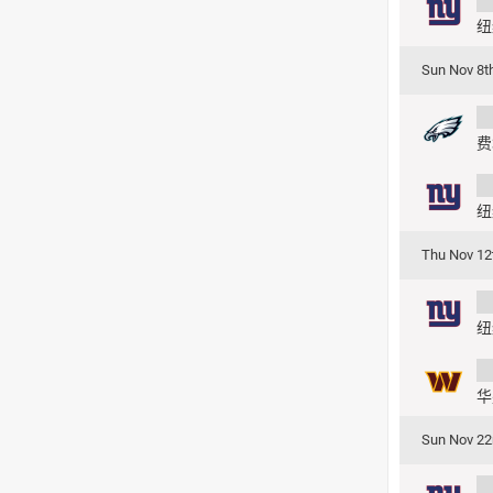
纽
Sun Nov 8t
费
纽
Thu Nov 12
纽
华
Sun Nov 22