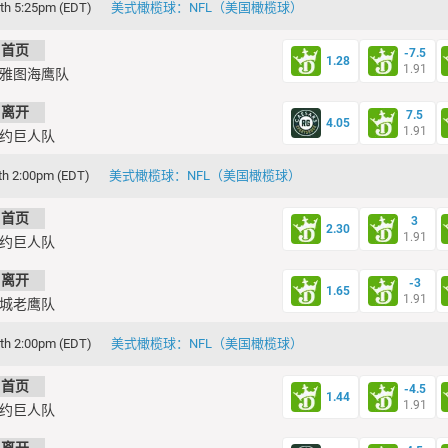
th 5:25pm (EDT)
美式橄榄球：NFL（美国橄榄球）
首页
-7.5
1.28
1.91
雅图海鹰队
离开
7.5
4.05
1.91
约巨人队
th 2:00pm (EDT)
美式橄榄球：NFL（美国橄榄球）
首页
3
2.30
1.91
约巨人队
离开
-3
1.65
1.91
城老鹰队
th 2:00pm (EDT)
美式橄榄球：NFL（美国橄榄球）
首页
-4.5
1.44
1.91
约巨人队