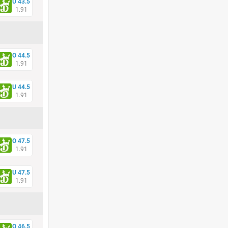
U 43.5
1.91
O 44.5
1.91
U 44.5
1.91
O 47.5
1.91
U 47.5
1.91
O 46.5