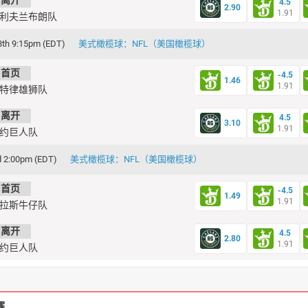
离开
4.5
2.90
1.91
利夫兰布朗队
8th 9:15pm (EDT)
美式橄榄球：NFL（美国橄榄球）
首页
-4.5
1.46
1.91
特律雄狮队
离开
4.5
3.10
1.91
约巨人队
d 2:00pm (EDT)
美式橄榄球：NFL（美国橄榄球）
首页
-4.5
1.49
1.91
拉斯牛仔队
离开
4.5
2.80
1.91
约巨人队
赛