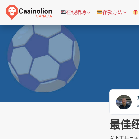
在线赌场
存款方法
最佳
以下工具显示