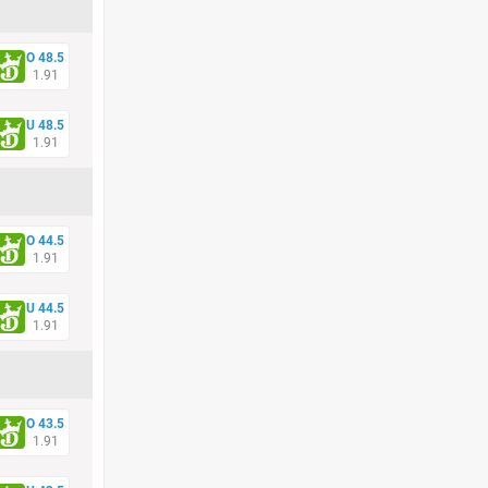
O 48.5
1.91
U 48.5
1.91
O 44.5
1.91
U 44.5
1.91
O 43.5
1.91