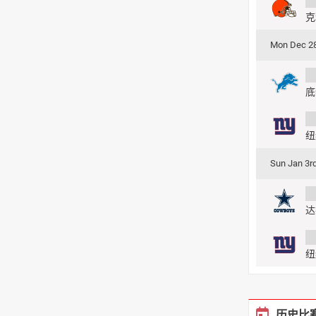
克
Mon Dec 2
底
纽
Sun Jan 3r
达
纽
历史比