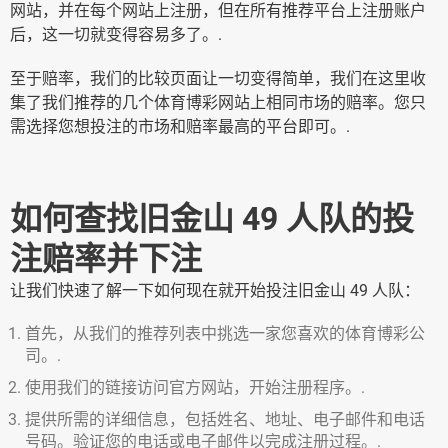
网站，并在每个网站上注册，但在所有推荐平台上注册账户
后，这一切就变得容易多了。.
至于赔率，我们的比较页面让一切变得简单，我们在这里收
集了我们推荐的几个体育博彩网站上相同市场的赔率。您只
需选择您想投注的市场和赔率最高的平台即可。.
如何查找旧金山 49 人队的投
注赔率并下注
让我们快速了解一下如何现在就开始投注旧金山 49 人队：
首先，从我们的推荐列表中挑选一家您喜欢的体育博彩公
司。.
使用我们的链接访问官方网站，开始注册程序。.
提供所需的详细信息，包括姓名、地址、电子邮件和电话
号码。验证您的电话或电子邮件以完成注册过程。.