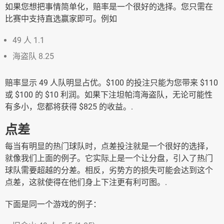
如果您想把事情简单化，赔率是一个很好的选择。您只需在
比赛中支持直选赢家即可。例如
49 人 1.1
海盗队 8.25
赔率显示 49 人队明显占优。$100 的投注只能为您带来 $110
或 $100 的 $10 利润。如果下注坦帕湾海盗队，无论可能性
有多小，您都将获得 $825 的收益。.
点差
每当有明显的热门球队时，点差投注就是一个很好的选择，
就像我们上面的例子。它实际上是一个让分盘，引入了热门
球队需要超越的分差。相反，劣势方的损失可能会达到这个
点差，这就使得在他们身上下注更有利可图。.
下面是同一个游戏的例子：