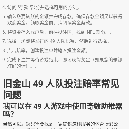
访问 "存款 "部分并选择可用的方法。.
输入您要转账的金额并完成存款。确保存款金额足以获得
欢迎奖金。领取奖金前，请阅读奖金条款。.
将资金存入账户后，前往投注区，找到 NFL 部分。.
选择一场即将举行的 49 人队比赛，然后进行选择。.
点击赔率，创建投注单并输入投注金额。.
完成下注并等待游戏结束，即可获得奖金（如果您的预测
准确的话）。.
旧金山 49 人队投注赔率常见
问题
我可以在 49 人游戏中使用奇数助推器
吗？
当然可以。您只需要找到一家提供这种服务的体育博彩公