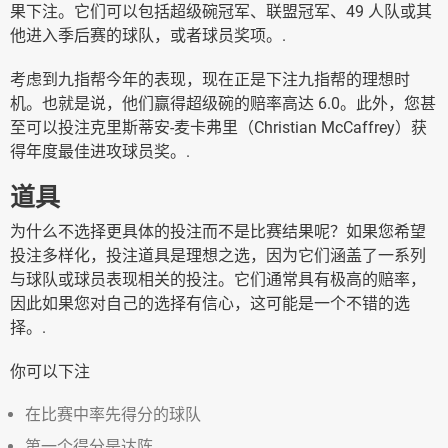
果下注。它们可以包括超级碗冠军、联盟冠军、49 人队或其
他进入季后赛的球队，或者球员奖项。.
考虑到九指帮今年的表现，现在正是下注九指帮的理想时
机。也就是说，他们赢得超级碗的赔率高达 6.0。此外，您甚
至可以投注克里斯蒂安-麦卡弗里（Christian McCaffrey）获
得年度最佳进攻球员奖。.
道具
为什么不选择更具体的投注而不是比赛结果呢？如果您希望
投注多样化，投注道具是理想之选，因为它们涵盖了一系列
与球队或球员表现相关的投注。它们通常具有极高的赔率，
因此如果您对自己的选择有信心，这可能是一个不错的选
择。.
你可以下注
在比赛中率先得分的球队
第一个得分是达阵