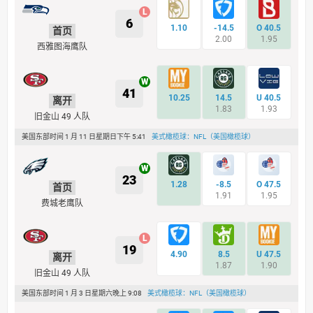
6
1.10
-14.5
O 40.5
首页
2.00
1.95
西雅图海鹰队
41
10.25
14.5
U 40.5
离开
1.83
1.93
旧金山 49 人队
美国东部时间 1 月 11 日星期日下午 5:41
美式橄榄球：NFL（美国橄榄球）
23
1.28
-8.5
O 47.5
首页
1.91
1.95
费城老鹰队
19
4.90
8.5
U 47.5
离开
1.87
1.90
旧金山 49 人队
美国东部时间 1 月 3 日星期六晚上 9:08
美式橄榄球：NFL（美国橄榄球）