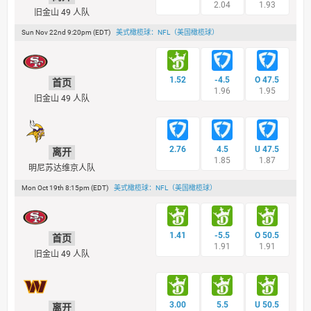
2.04
1.93
旧金山 49 人队
Sun Nov 22nd 9:20pm (EDT)
美式橄榄球：NFL（美国橄榄球）
1.52
-4.5
O 47.5
首页
1.96
1.95
旧金山 49 人队
2.76
4.5
U 47.5
离开
1.85
1.87
明尼苏达维京人队
Mon Oct 19th 8:15pm (EDT)
美式橄榄球：NFL（美国橄榄球）
1.41
-5.5
O 50.5
首页
1.91
1.91
旧金山 49 人队
3.00
5.5
U 50.5
离开