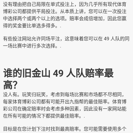
没有理由把自己局限在单式投注上，因为几乎所有现代体育
博彩公司都提供平局投注。从本质上讲，您可以在一次投注
中选择两个或两个以上的选项。赔率会成倍增加，因此您赢
得的奖金要比单选多得多。.
有些投注网站允许同场平注，这意味着您可以在 49 人队的同
一场比赛中进行多次选择。.
谁的旧金山 49 人队赔率最
高？
没人有。玩笑归玩笑，考虑到每场比赛和市场都不尽相同，
每家体育博彩公司都有可能开出九指帮的最佳赔率。体育博
彩公司在确定赔率时会考虑多种因素，因此没有一家网站能
在所有可能的情况下都提供最佳赔率。.
目标是在您计划下注时找到最高赔率。您可能需要使用多个