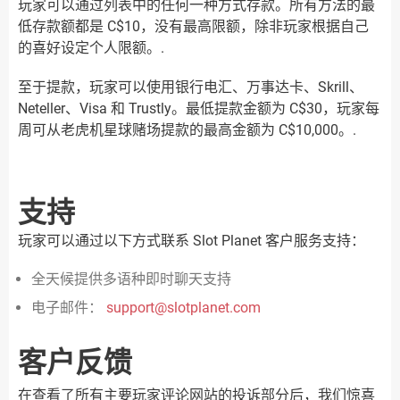
玩家可以通过列表中的任何一种方式存款。所有方法的最
低存款额都是 C$10，没有最高限额，除非玩家根据自己
的喜好设定个人限额。.
至于提款，玩家可以使用银行电汇、万事达卡、Skrill、
Neteller、Visa 和 Trustly。最低提款金额为 C$30，玩家每
周可从老虎机星球赌场提款的最高金额为 C$10,000。.
支持
玩家可以通过以下方式联系 Slot Planet 客户服务支持：
全天候提供多语种即时聊天支持
电子邮件：
support@slotplanet.com
客户反馈
在查看了所有主要玩家评论网站的投诉部分后，我们惊喜