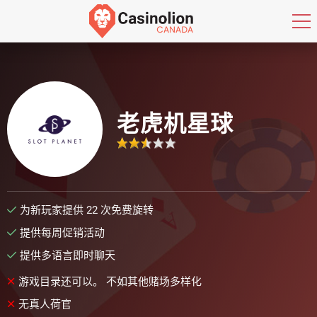
老虎机星球
为新玩家提供 22 次免费旋转
提供每周促销活动
提供多语言即时聊天
游戏目录还可以。 不如其他赌场多样化
无真人荷官