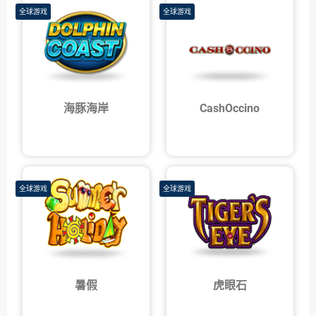
全球游戏
全球游戏
海豚海岸
CashOccino
全球游戏
全球游戏
暑假
虎眼石