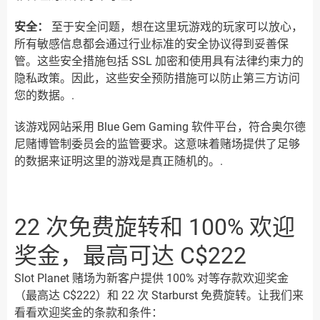
安全：
至于安全问题，想在这里玩游戏的玩家可以放心，
所有敏感信息都会通过行业标准的安全协议得到妥善保
管。这些安全措施包括 SSL 加密和使用具有法律约束力的
隐私政策。因此，这些安全预防措施可以防止第三方访问
您的数据。.
该游戏网站采用 Blue Gem Gaming 软件平台，符合奥尔德
尼赌博管制委员会的监管要求。这意味着赌场提供了足够
的数据来证明这里的游戏是真正随机的。.
22 次免费旋转和 100% 欢迎
奖金，最高可达 C$222
Slot Planet 赌场为新客户提供 100% 对等存款欢迎奖金
（最高达 C$222）和 22 次 Starburst 免费旋转。让我们来
看看欢迎奖金的条款和条件：