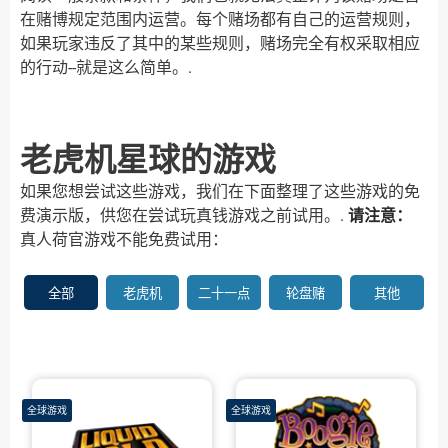
在赌博规定范围内运营。每个赌场都有自己的运营规则，
如果玩家违反了其中的某些规则，赌场完全有权采取相应
的行动--就是这么简单。.
老虎机星球的游戏
如果您想尝试这些游戏，我们在下面整理了这些游戏的免
费演示版，供您在尝试玩真钱游戏之前试用。.
请注意：
真人荷官游戏不能免费试用：
全部
老虎机
二十一点
轮盘赌
其他
全球游戏
全球游戏