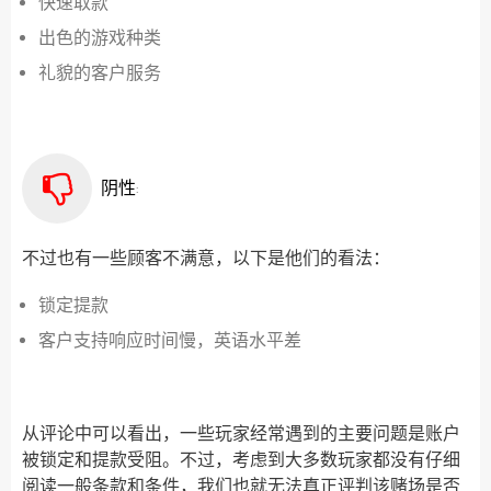
快速取款
出色的游戏种类
礼貌的客户服务
阴性
:
不过也有一些顾客不满意，以下是他们的看法：
锁定提款
客户支持响应时间慢，英语水平差
从评论中可以看出，一些玩家经常遇到的主要问题是账户
被锁定和提款受阻。不过，考虑到大多数玩家都没有仔细
阅读一般条款和条件，我们也就无法真正评判该赌场是否