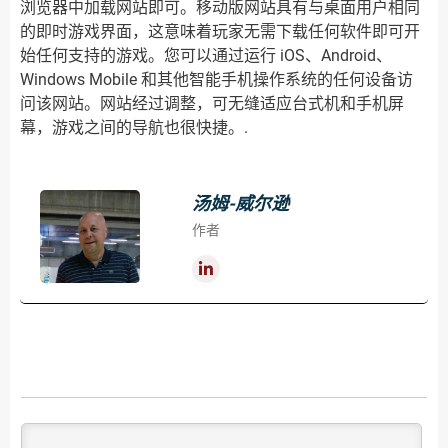
浏览器中加载网站即可。移动版网站具有与桌面用户相同
的即时游戏界面，这意味着玩家无需下载任何软件即可开
始任何支持的游戏。您可以通过运行 iOS、Android、
Windows Mobile 和其他智能手机操作系统的任何设备访
问该网站。网站经过调整，可无缝适应台式机和手机屏
幕，游戏之间的导航也很快捷。.
汤姆-威尔逊
作者