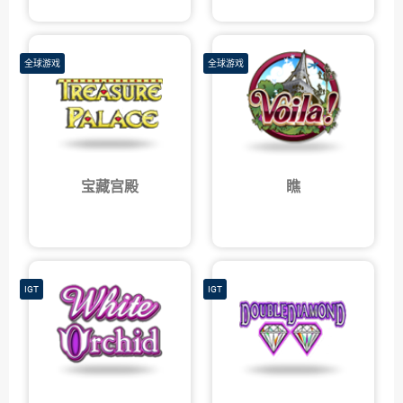
全球游戏
全球游戏
宝藏宫殿
瞧
IGT
IGT