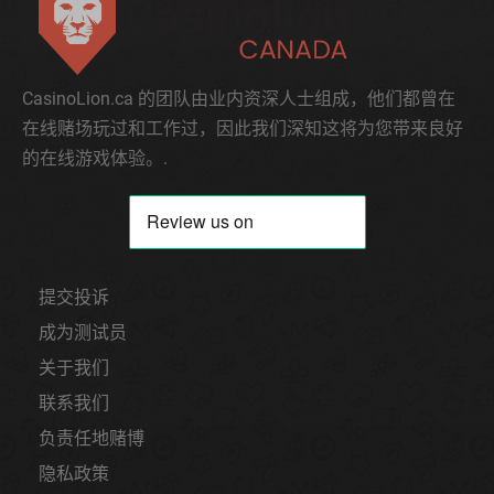
CasinoLion.ca 的团队由业内资深人士组成，他们都曾在
在线赌场玩过和工作过，因此我们深知这将为您带来良好
的在线游戏体验。.
提交投诉
成为测试员
关于我们
联系我们
负责任地赌博
隐私政策