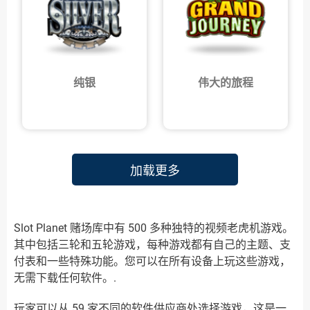
纯银
伟大的旅程
加载更多
Slot Planet 赌场库中有 500 多种独特的视频老虎机游戏。
其中包括三轮和五轮游戏，每种游戏都有自己的主题、支
付表和一些特殊功能。您可以在所有设备上玩这些游戏，
无需下载任何软件。.
玩家可以从 59 家不同的软件供应商处选择游戏，这是一