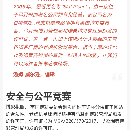
2005 年，最近更名为 "Slot Planet"，由一家位
于马耳他的著名公司拥有和经营，该公司名为
. .老虎机星球赌场拥有英国博彩委员
白帽游戏
会、马耳他博彩管理局和瑞典博彩管理局颁发的
许可证。这一点，再加上该赌场令人羡慕的来自
各知名厂商的老虎机游戏集合、相当丰厚的红包
以及运营商提供的其他一些诱人的功能，让我们
可以向读者推荐这家赌场。.
汤姆-威尔逊，编辑
安全与公平竞赛
博彩执照：
英国博彩委员会颁发的许可证充分保证了网站
的合法性。老虎机星球赌场还持有马耳他博彩管理局颁发
的许可证，许可证号为 MGA/B2C/370/2017，以及瑞典博
彩管理局颁发的许可证。.