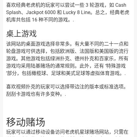
喜欢经典老虎机的玩家可以尝试一些 3 轮游戏，如 Cash
Splash、Jackpot 6000 和 Lucky 8 Line。总之，经典老虎
机库共包括 16 种不同的游戏。.
桌上游戏
该网站的桌面游戏选择非常多。有大量不同的二十一点和
轮盘游戏可供选择，包括欧洲版、法国版和美国版的流行
游戏。其他游戏包括绿洲扑克、德州扑克和百家乐，所有
游戏均采用陆基赌场的通常规则。此外，还有 ‘特殊游戏
’部分，包括橄榄球、足球和美式足球等虚拟体育游戏。.
喜欢视频扑克的玩家可以选择带边注的版本或标准选项。
刮刮卡游戏也有许多变种。.
移动赌场
玩家可以通过移动设备访问老虎机星球赌场网站，只需在