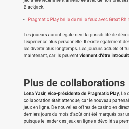
jeu a été récemment améliorée avec de nombreuses nou
Blackjack.
Pragmatic Play brille de mille feux avec Great Rh
Les joueurs auront également la possibilité de découv
l'expérience plus personnelle. Il existe également des 
les divertir plus longtemps. Les joueurs actuels et 
maintenant, car ils peuvent
viennent d'être introdui
Plus de collaborations
Lena Yasir, vice-présidente de Pragmatic Play
, Le 
collaboration était attendue, car le nouveau partena
jeux en ligne. De nouvelles offres de casino en direc
derniers jours du mois d'août ont été marqués par 
puisque le leader des jeux en ligne a dévoilé sa pr