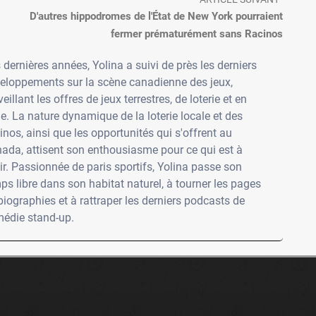
D'autres hippodromes de l'État de New York pourraient
fermer prématurément sans Racinos
 dernières années, Yolina a suivi de près les derniers
eloppements sur la scène canadienne des jeux,
veillant les offres de jeux terrestres, de loterie et en
ne. La nature dynamique de la loterie locale et des
inos, ainsi que les opportunités qui s'offrent au
ada, attisent son enthousiasme pour ce qui est à
ir. Passionnée de paris sportifs, Yolina passe son
ps libre dans son habitat naturel, à tourner les pages
biographies et à rattraper les derniers podcasts de
édie stand-up.