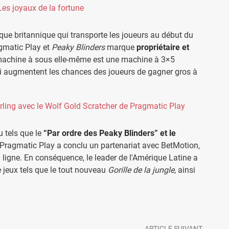
Les joyaux de la fortune
ique britannique qui transporte les joueurs au début du
ragmatic Play et
Peaky Blinders
marque
propriétaire et
achine à sous elle-même est une machine à 3×5
ui augmentent les chances des joueurs de gagner gros à
erling avec le Wolf Gold Scratcher de Pragmatic Play
u tels que le
“Par ordre des Peaky Blinders” et le
Pragmatic Play a conclu un partenariat avec BetMotion,
n ligne. En conséquence, le leader de l'Amérique Latine a
 jeux tels que le tout nouveau
Gorille de la jungle
, ainsi
ARTICLE SUIVANT