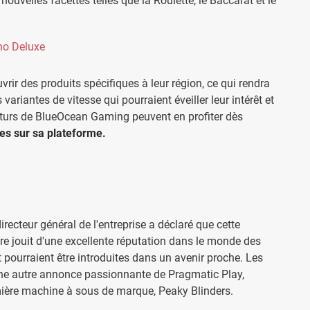
velles facettes telles que la Roulette, le Baccarat et le
ino Deluxe
rir des produits spécifiques à leur région, ce qui rendra
variantes de vitesse qui pourraient éveiller leur intérêt et
futurs de BlueOcean Gaming peuvent en profiter dès
tes sur sa plateforme.
directeur général de l'entreprise a déclaré que cette
ire jouit d'une excellente réputation dans le monde des
t pourraient être introduites dans un avenir proche. Les
une autre annonce passionnante de Pragmatic Play,
emière machine à sous de marque, Peaky Blinders.