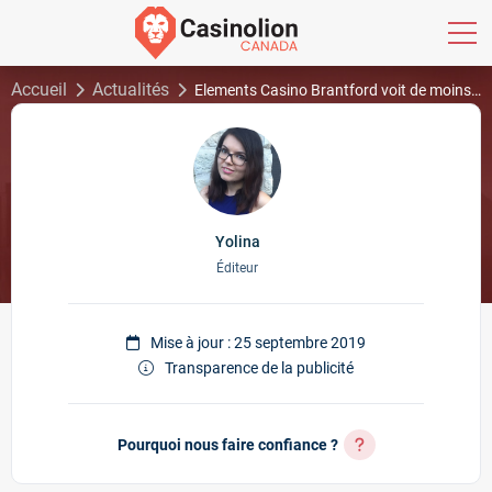
Accueil
Actualités
Elements Casino Brantford voit de moins en moins de clients du casino, s'agit-il d'une cannibalisation du terrain ?
Yolina
Éditeur
Mise à jour : 25 septembre 2019
Transparence de la publicité
Pourquoi nous faire confiance ?