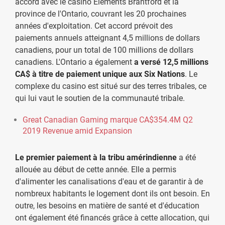
accord avec le casino Elements Brantford et la
province de l'Ontario, couvrant les 20 prochaines
années d'exploitation. Cet accord prévoit des
paiements annuels atteignant 4,5 millions de dollars
canadiens, pour un total de 100 millions de dollars
canadiens. L'Ontario a également
a versé 12,5 millions
CA$ à titre de paiement unique aux Six Nations
. Le
complexe du casino est situé sur des terres tribales, ce
qui lui vaut le soutien de la communauté tribale.
Great Canadian Gaming marque CA$354.4M Q2
2019 Revenue amid Expansion
Le premier paiement à la tribu amérindienne
a été
allouée au début de cette année. Elle a permis
d'alimenter les canalisations d'eau et de garantir à de
nombreux habitants le logement dont ils ont besoin. En
outre, les besoins en matière de santé et d'éducation
ont également été financés grâce à cette allocation, qui