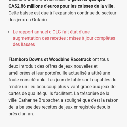
CA$2,86 millions d'euros pour les caisses de la ville.
Cette baisse est due à l'expansion continue du secteur
des jeux en Ontario.
Le rapport annuel d'OLG fait état d'une
augmentation des recettes ; mises à jour complètes
des liasses
Flamboro Downs et Woodbine Racetrack
ont tous
deux introduit des offres de jeux nouvelles et
améliorées et leur portefeuille actualisé a attiré une
foule considérable. Les jeux de table sont capables de
rendre un lieu beaucoup plus vivant grâce aux jeux de
cartes de qualité qu'ils facilitent. La trésorière de la
ville, Catherine Brubacher, a souligné que c'est la raison
de la baisse des recettes de jeux enregistrée depuis
près d'un an.