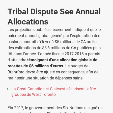
Tribal Dispute See Annual
Allocations
Les projections publiées récemment indiquent que le
paiement annuel global généré par l'exploitation des
casinos pourrait s'élever à $5 millions de CA au lieu
des estimations de $5,6 millions de CA publiées plus
tôt dans l'année. L'année fiscale 2017-2018 a permis
d'atteindre
témoignent d'une allocation globale de
recettes de $6 millions d'euros.
Le budget de
Brantford devra être ajusté en conséquence, afin de
maintenir une situation de dépenses saine.
La Great Canadian et Clairvest sécurisent l'offre
groupée de West Toronto
Fin 2017, le gouvernement des Six Nations a signé un