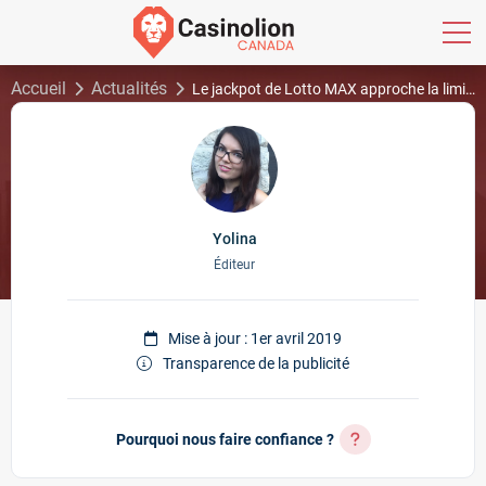
Accueil
Actualités
Le jackpot de Lotto MAX approche la limite de CA$60M avant des changements majeurs
Yolina
Éditeur
Mise à jour : 1er avril 2019
Transparence de la publicité
Pourquoi nous faire confiance ?