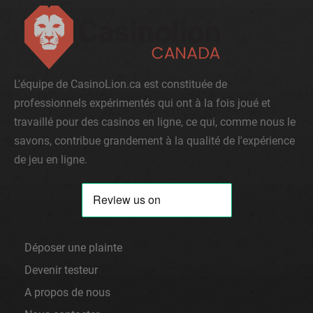
L'équipe de CasinoLion.ca est constituée de
professionnels expérimentés qui ont à la fois joué et
travaillé pour des casinos en ligne, ce qui, comme nous le
savons, contribue grandement à la qualité de l'expérience
de jeu en ligne.
Déposer une plainte
Devenir testeur
A propos de nous