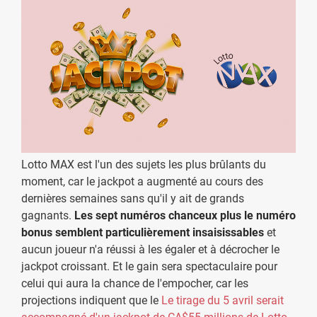
Lotto MAX est l'un des sujets les plus brûlants du
moment, car le jackpot a augmenté au cours des
dernières semaines sans qu'il y ait de grands
gagnants.
Les sept numéros chanceux plus le numéro
bonus semblent particulièrement insaisissables
et
aucun joueur n'a réussi à les égaler et à décrocher le
jackpot croissant. Et le gain sera spectaculaire pour
celui qui aura la chance de l'empocher, car les
projections indiquent que le
Le tirage du 5 avril serait