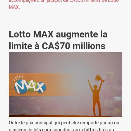
accompagné d'un jackpot de CA$55 millions de Lotto
MAX.
Lotto MAX augmente la
limite à CA$70 millions
Outre le prix principal qui peut être remporté par un ou
plusieurs billets correspondant aux chiffres tirés au