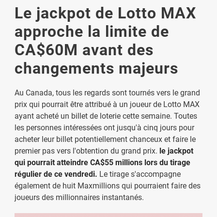
Le jackpot de Lotto MAX
approche la limite de
CA$60M avant des
changements majeurs
Au Canada, tous les regards sont tournés vers le grand
prix qui pourrait être attribué à un joueur de Lotto MAX
ayant acheté un billet de loterie cette semaine. Toutes
les personnes intéressées ont jusqu'à cinq jours pour
acheter leur billet potentiellement chanceux et faire le
premier pas vers l'obtention du grand prix.
le jackpot
qui pourrait atteindre CA$55 millions lors du tirage
régulier de ce vendredi.
Le tirage s'accompagne
également de huit Maxmillions qui pourraient faire des
joueurs des millionnaires instantanés.