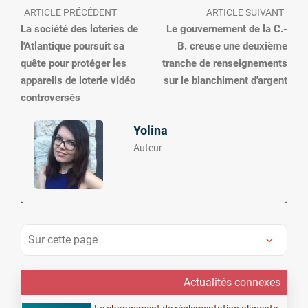
ARTICLE PRÉCÉDENT
ARTICLE SUIVANT
La société des loteries de
Le gouvernement de la C.-
l'Atlantique poursuit sa
B. creuse une deuxième
quête pour protéger les
tranche de renseignements
appareils de loterie vidéo
sur le blanchiment d'argent
controversés
Yolina
Auteur
Sur cette page
Actualités connexes