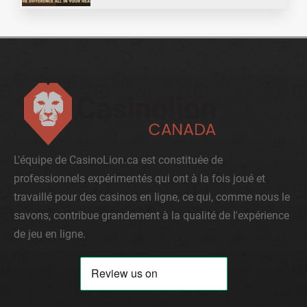
L'équipe de CasinoLion.ca est constituée de
professionnels expérimentés qui ont à la fois joué et
travaillé pour des casinos en ligne, ce qui, comme nous le
savons, contribue grandement à la qualité de l'expérience
de jeu en ligne.