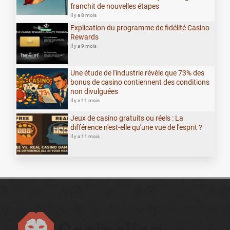
franchit de nouvelles étapes
Il y a 8 mois
Explication du programme de fidélité Casino
Rewards
Il y a 9 mois
Une étude de l'industrie révèle que 73% des
bonus de casino contiennent des conditions
non divulguées
Il y a 11 mois
Jeux de casino gratuits ou réels : La
différence n'est-elle qu'une vue de l'esprit ?
Il y a 11 mois