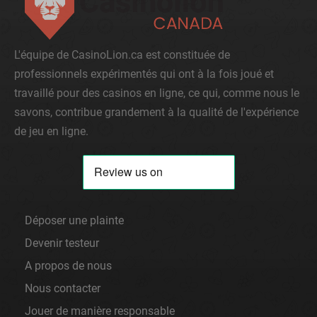
L'équipe de CasinoLion.ca est constituée de
professionnels expérimentés qui ont à la fois joué et
travaillé pour des casinos en ligne, ce qui, comme nous le
savons, contribue grandement à la qualité de l'expérience
de jeu en ligne.
Déposer une plainte
Devenir testeur
A propos de nous
Nous contacter
Jouer de manière responsable