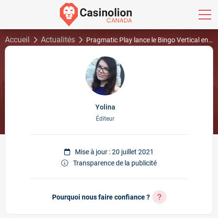
Accueil
Actualités
Pragmatic Play lance le Bingo Vertical en Roumanie
Yolina
Éditeur
Mise à jour : 20 juillet 2021
Transparence de la publicité
Pourquoi nous faire confiance ?