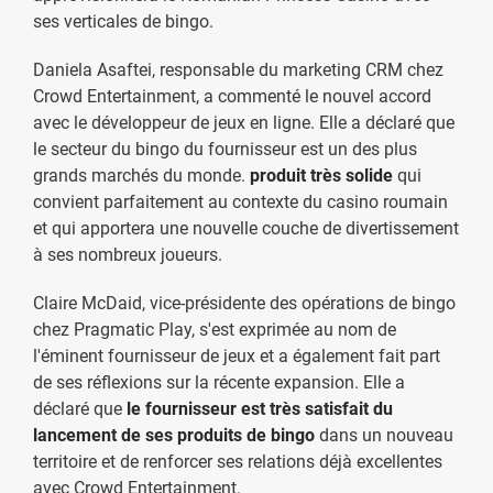
ses verticales de bingo.
Daniela Asaftei, responsable du marketing CRM chez
Crowd Entertainment, a commenté le nouvel accord
avec le développeur de jeux en ligne. Elle a déclaré que
le secteur du bingo du fournisseur est un des plus
grands marchés du monde.
produit très solide
qui
convient parfaitement au contexte du casino roumain
et qui apportera une nouvelle couche de divertissement
à ses nombreux joueurs.
Claire McDaid, vice-présidente des opérations de bingo
chez Pragmatic Play, s'est exprimée au nom de
l'éminent fournisseur de jeux et a également fait part
de ses réflexions sur la récente expansion. Elle a
déclaré que
le fournisseur est très satisfait du
lancement de ses produits de bingo
dans un nouveau
territoire et de renforcer ses relations déjà excellentes
avec Crowd Entertainment.