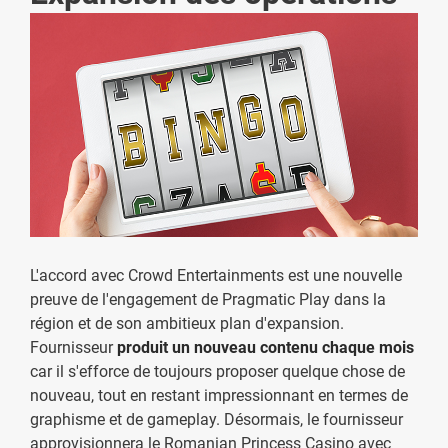
L'accord avec Crowd Entertainments est une nouvelle
preuve de l'engagement de Pragmatic Play dans la
région et de son ambitieux plan d'expansion.
Fournisseur
produit un nouveau contenu chaque mois
car il s'efforce de toujours proposer quelque chose de
nouveau, tout en restant impressionnant en termes de
graphisme et de gameplay. Désormais, le fournisseur
approvisionnera le Romanian Princess Casino avec