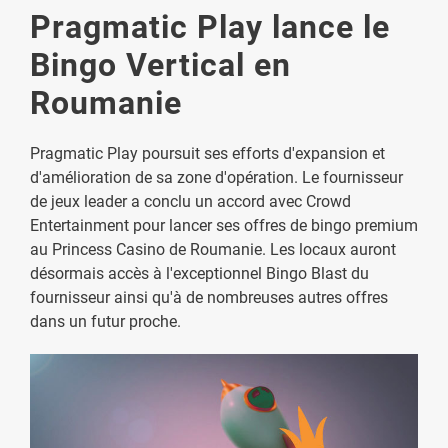
Pragmatic Play lance le
Bingo Vertical en
Roumanie
Pragmatic Play poursuit ses efforts d'expansion et
d'amélioration de sa zone d'opération. Le fournisseur
de jeux leader a conclu un accord avec Crowd
Entertainment pour lancer ses offres de bingo premium
au Princess Casino de Roumanie. Les locaux auront
désormais accès à l'exceptionnel Bingo Blast du
fournisseur ainsi qu'à de nombreuses autres offres
dans un futur proche.