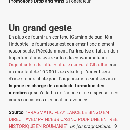
Promotions Drop and Wins
à l'opérateur.
Un grand geste
En plus de fournir un contenu iGaming de qualité à
l'industrie, le fournisseur est également socialement
responsable. Précédemment, l'entreprise a fait un don
important à une association de consommateurs.
Organisation de lutte contre le cancer à Gibraltar
pour
un montant de 10 200 livres sterling. L'argent sera
d'une grande utilité pour l'organisation car il servira à
la prise en charge des coûts de formation des
membres
jusqu'à la fin de l'année et de dispenser des
cours spécialisés d'éducation avancée.
Source
: “
PRAGMATIC PLAY LANCE LE BINGO EN
DIRECT AVEC PRINCESS CASINO POUR UNE ENTRÉE
HISTORIQUE EN ROUMANIE
”,
Un jeu pragmatique
, 19