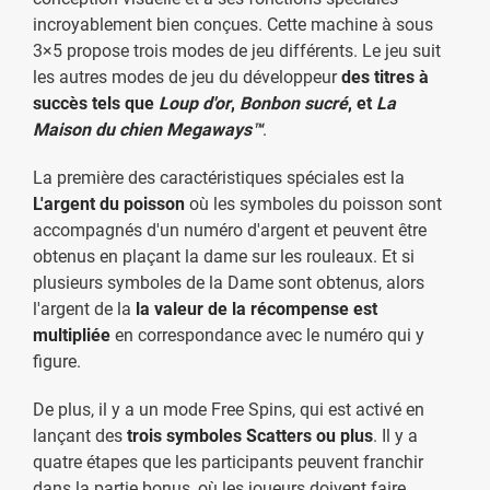
incroyablement bien conçues. Cette machine à sous
3×5 propose trois modes de jeu différents. Le jeu suit
les autres modes de jeu du développeur
des titres à
succès tels que
Loup d'or
,
Bonbon sucré
, et
La
Maison du chien Megaways™
.
La première des caractéristiques spéciales est la
L'argent du poisson
où les symboles du poisson sont
accompagnés d'un numéro d'argent et peuvent être
obtenus en plaçant la dame sur les rouleaux. Et si
plusieurs symboles de la Dame sont obtenus, alors
l'argent de la
la valeur de la récompense est
multipliée
en correspondance avec le numéro qui y
figure.
De plus, il y a un mode Free Spins, qui est activé en
lançant des
trois symboles Scatters ou plus
. Il y a
quatre étapes que les participants peuvent franchir
dans la partie bonus, où les joueurs doivent faire