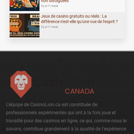
non divulguées
Il y a 11 mois
Jeux de casino gratuits ou réels : La
différence n'est-elle qu'une vue de l'esprit ?
Il y a 11 mois
L'équipe de CasinoLion.ca est constituée de
professionnels expérimentés qui ont à la fois joué et
travaillé pour des casinos en ligne, ce qui, comme nous le
savons, contribue grandement à la qualité de l'expérience