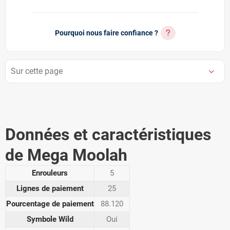
Pourquoi nous faire confiance ?
Sur cette page
Données et caractéristiques
de Mega Moolah
Enrouleurs
5
Lignes de paiement
25
Pourcentage de paiement
88.120
Symbole Wild
Oui