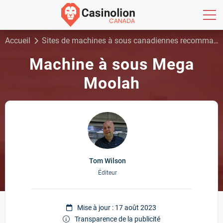
Accueil
Sites de machines à sous canadiennes recommandés
Machine à sous Mega
Moolah
Tom Wilson
Éditeur
Mise à jour : 17 août 2023
Transparence de la publicité