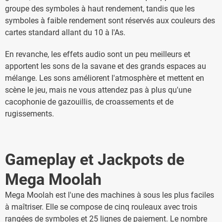
groupe des symboles à haut rendement, tandis que les
symboles à faible rendement sont réservés aux couleurs des
cartes standard allant du 10 à l'As.
En revanche, les effets audio sont un peu meilleurs et
apportent les sons de la savane et des grands espaces au
mélange. Les sons améliorent l'atmosphère et mettent en
scène le jeu, mais ne vous attendez pas à plus qu'une
cacophonie de gazouillis, de croassements et de
rugissements.
Gameplay et Jackpots de
Mega Moolah
Mega Moolah est l'une des machines à sous les plus faciles
à maîtriser. Elle se compose de cinq rouleaux avec trois
rangées de symboles et 25 lignes de paiement. Le nombre