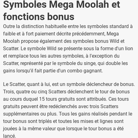
Symboles Mega Moolah et
fonctions bonus
Outre la distinction habituelle entre les symboles standard à
faible et à fort paiement décrite précédemment, Mega
Moolah propose également des symboles bonus Wild et
Scatter. Le symbole Wild se présente sous la forme d'un lion
et remplace tous les autres symboles, à l'exception du
Scatter, représenté par le symbole du singe, qui double les
gains lorsqu'il fait partie d'un combo gagnant.
Le Scatter, quant à lui, est un symbole déclencheur de bonus.
Trois, quatre ou cinq Scatters déclenchent le tour de bonus
au cours duquel 15 tours gratuits sont attribués. Ces tours
gratuits peuvent être redéclenchés avec trois Scatters
supplémentaires ou plus. Tous les gains réalisés pendant le
tour bonus sont triplés et toutes les mises et lignes sont
jouées à la même valeur que lorsque le tour bonus a été
lancé.