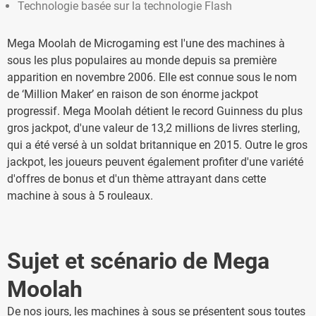
Technologie basée sur la technologie Flash
Mega Moolah de Microgaming est l'une des machines à
sous les plus populaires au monde depuis sa première
apparition en novembre 2006. Elle est connue sous le nom
de ‘Million Maker’ en raison de son énorme jackpot
progressif. Mega Moolah détient le record Guinness du plus
gros jackpot, d'une valeur de 13,2 millions de livres sterling,
qui a été versé à un soldat britannique en 2015. Outre le gros
jackpot, les joueurs peuvent également profiter d'une variété
d'offres de bonus et d'un thème attrayant dans cette
machine à sous à 5 rouleaux.
Sujet et scénario de Mega
Moolah
De nos jours, les machines à sous se présentent sous toutes