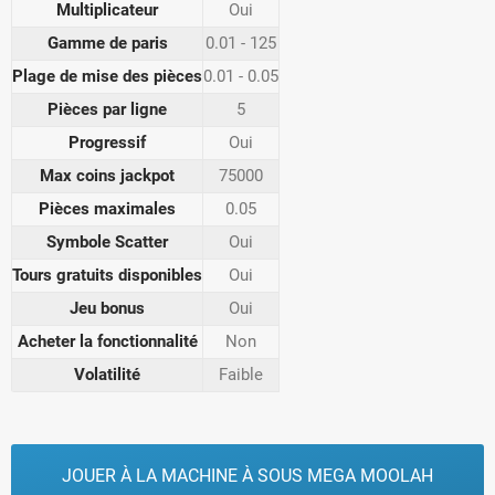
Multiplicateur
Oui
Gamme de paris
0.01 - 125
Plage de mise des pièces
0.01 - 0.05
Pièces par ligne
5
Progressif
Oui
Max coins jackpot
75000
Pièces maximales
0.05
Symbole Scatter
Oui
Tours gratuits disponibles
Oui
Jeu bonus
Oui
Acheter la fonctionnalité
Non
Volatilité
Faible
JOUER À LA MACHINE À SOUS MEGA MOOLAH