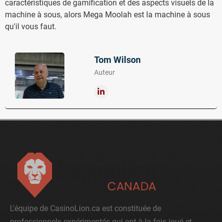
caractéristiques de gamification et des aspects visuels de la
machine à sous, alors Mega Moolah est la machine à sous
qu'il vous faut.
Tom Wilson
Auteur
L'équipe de CasinoLion.ca est constituée de
professionnels expérimentés qui ont à la fois joué et