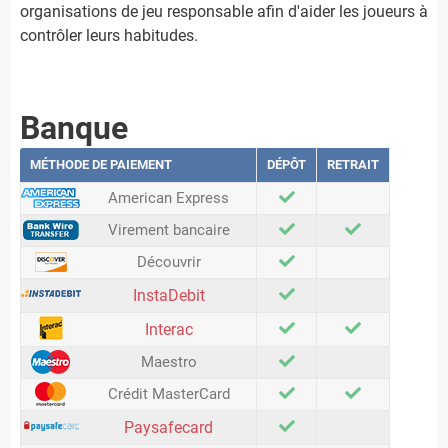
organisations de jeu responsable afin d'aider les joueurs à
contrôler leurs habitudes.
Banque
MÉTHODE DE PAIEMENT
DÉPÔT
RETRAIT
American Express
Virement bancaire
Découvrir
InstaDebit
Interac
Maestro
Crédit MasterCard
Paysafecard