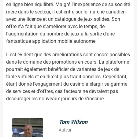
en ligne bien équilibré. Malgré l'inexpérience de sa société
mère dans le secteur, il est entré sur le marché canadien
avec une licence et un catalogue de jeux solides. Son
offre n'a fait que s'améliorer avec le temps, de
l'augmentation du nombre de jeux à la sortie d'une
fantastique application mobile autonome.
Il est évident que des améliorations sont encore possibles
dans le domaine des promotions en cours. La plateforme
pourrait également bénéficier de variantes de jeux de
table virtuels et en direct plus traditionnelles. Cependant,
étant donné l'engagement du casino à élargir sa gamme
de services et d'offres, ces facteurs ne devraient pas
décourager les nouveaux joueurs de s'inscrire.
Tom Wilson
Auteur