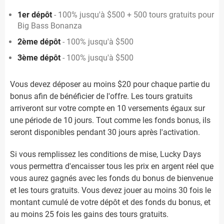
1er dépôt
- 100% jusqu'à $500 + 500 tours gratuits pour
Big Bass Bonanza
2ème dépôt
- 100% jusqu'à $500
3ème dépôt
- 100% jusqu'à $500
Vous devez déposer au moins $20 pour chaque partie du
bonus afin de bénéficier de l'offre. Les tours gratuits
arriveront sur votre compte en 10 versements égaux sur
une période de 10 jours. Tout comme les fonds bonus, ils
seront disponibles pendant 30 jours après l'activation.
Si vous remplissez les conditions de mise, Lucky Days
vous permettra d'encaisser tous les prix en argent réel que
vous aurez gagnés avec les fonds du bonus de bienvenue
et les tours gratuits. Vous devez jouer au moins 30 fois le
montant cumulé de votre dépôt et des fonds du bonus, et
au moins 25 fois les gains des tours gratuits.