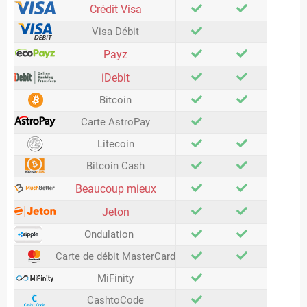
Crédit Visa
Visa Débit
Payz
iDebit
Bitcoin
Carte AstroPay
Litecoin
Bitcoin Cash
Beaucoup mieux
Jeton
Ondulation
Carte de débit MasterCard
MiFinity
CashtoCode