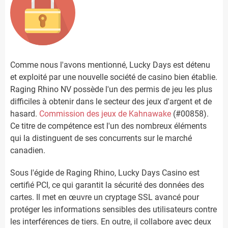
Comme nous l'avons mentionné, Lucky Days est détenu
et exploité par une nouvelle société de casino bien établie.
Raging Rhino NV possède l'un des permis de jeu les plus
difficiles à obtenir dans le secteur des jeux d'argent et de
hasard.
Commission des jeux de Kahnawake
(#00858).
Ce titre de compétence est l'un des nombreux éléments
qui la distinguent de ses concurrents sur le marché
canadien.
Sous l'égide de Raging Rhino, Lucky Days Casino est
certifié PCI, ce qui garantit la sécurité des données des
cartes. Il met en œuvre un cryptage SSL avancé pour
protéger les informations sensibles des utilisateurs contre
les interférences de tiers. En outre, il collabore avec deux