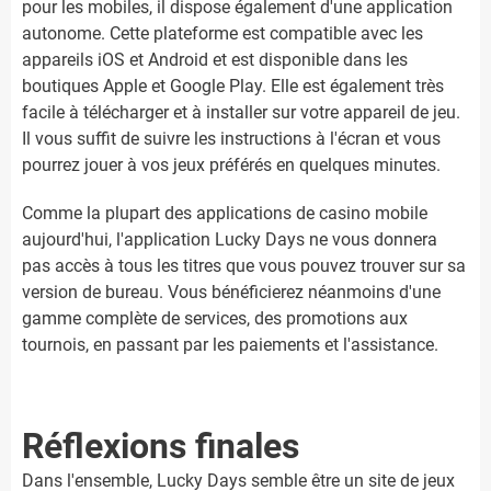
pour les mobiles, il dispose également d'une application
autonome. Cette plateforme est compatible avec les
appareils iOS et Android et est disponible dans les
boutiques Apple et Google Play. Elle est également très
facile à télécharger et à installer sur votre appareil de jeu.
Il vous suffit de suivre les instructions à l'écran et vous
pourrez jouer à vos jeux préférés en quelques minutes.
Comme la plupart des applications de casino mobile
aujourd'hui, l'application Lucky Days ne vous donnera
pas accès à tous les titres que vous pouvez trouver sur sa
version de bureau. Vous bénéficierez néanmoins d'une
gamme complète de services, des promotions aux
tournois, en passant par les paiements et l'assistance.
Réflexions finales
Dans l'ensemble, Lucky Days semble être un site de jeux