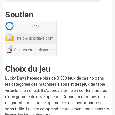
Soutien
24/7
help@luckydays.com
Chat en direct disponible
Choix du jeu
Lucky Days héberge plus de 3 500 jeux de casino dans
les catégories des machines à sous et des jeux de table
virtuels et en direct. Il s'approvisionne en contenu auprès
d'une gamme de développeurs iGaming renommés afin
de garantir une qualité optimale et des performances
sans faille. La liste comprend actuellement, mais sans s'y