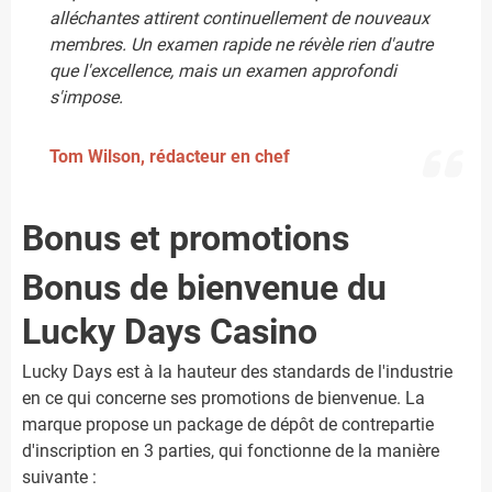
alléchantes attirent continuellement de nouveaux
membres. Un examen rapide ne révèle rien d'autre
que l'excellence, mais un examen approfondi
s'impose.
Tom Wilson, rédacteur en chef
Bonus et promotions
Bonus de bienvenue du
Lucky Days Casino
Lucky Days est à la hauteur des standards de l'industrie
en ce qui concerne ses promotions de bienvenue. La
marque propose un package de dépôt de contrepartie
d'inscription en 3 parties, qui fonctionne de la manière
suivante :