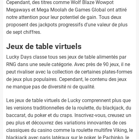
Cependant, des titres comme Wolf Blaze Wowpot
Megaways et Mega Moolah de Games Global ont attiré
notre attention pour leur potentiel de gain. Tous deux
proposent des jackpots progressifs d'une valeur de plus
de sept chiffres.
Jeux de table virtuels
Lucky Days classe tous ses jeux de table alimentés par
RNG dans une seule catégorie. Avec près de 90 jeux, il ne
peut rivaliser avec la collection de certaines plates-formes
de jeux plus populaires. Cependant, le contenu des jeux
ne manque pas de diversité ni de qualité.
Les jeux de table virtuels de Lucky comprennent plus que
les versions traditionnelles de la roulette, du blackjack, du
baccarat, du poker et du craps. Inscrivez-vous, creusez un
peu plus et découvrez des variations innovantes de ces
classiques du casino comme la roulette multifire Viking, le
blackjack avec paris latéraux sur le poker, le Pachinko, le