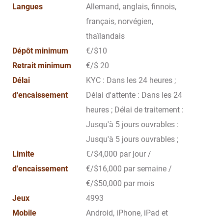
Langues
Allemand, anglais, finnois,
français, norvégien,
thaïlandais
Dépôt minimum
€/$10
Retrait minimum
€/$ 20
Délai
KYC : Dans les 24 heures ;
d'encaissement
Délai d'attente : Dans les 24
heures ; Délai de traitement :
Jusqu'à 5 jours ouvrables :
Jusqu'à 5 jours ouvrables ;
Limite
€/$4,000 par jour /
d'encaissement
€/$16,000 par semaine /
€/$50,000 par mois
Jeux
4993
Mobile
Android,
iPhone,
iPad et