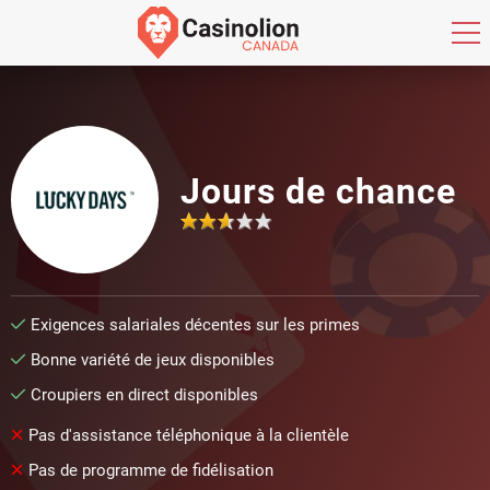
Jours de chance
Exigences salariales décentes sur les primes
Bonne variété de jeux disponibles
Croupiers en direct disponibles
Pas d'assistance téléphonique à la clientèle
Pas de programme de fidélisation