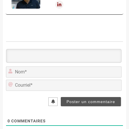
Nom*
Courri
0
COMMENTAIRES