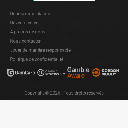
Déposer une plainte
Devenir testeur
A propos de nous
Nous contacter
Jouer de manière responsable
Politique de confidentialité
Copyright © 2026
, Tous droits réservés