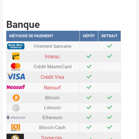
Banque
MÉTHODE DE PAIEMENT
DÉPÔT
RETRAIT
Virement bancaire
Interac
Crédit MasterCard
Crédit Visa
Neosurf
Bitcoin
Litecoin
Ethereum
Bitcoin Cash
Dogecoin