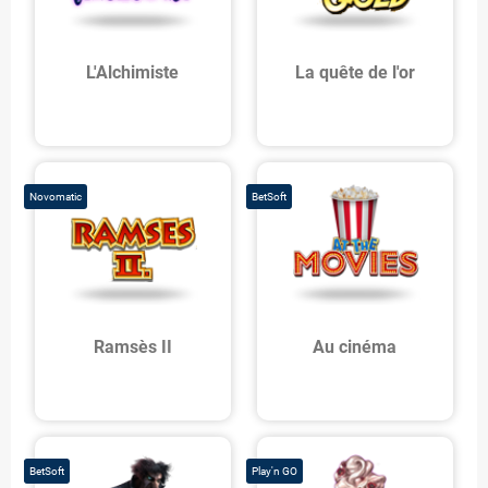
L'Alchimiste
La quête de l'or
Novomatic
BetSoft
Ramsès II
Au cinéma
BetSoft
Play'n GO