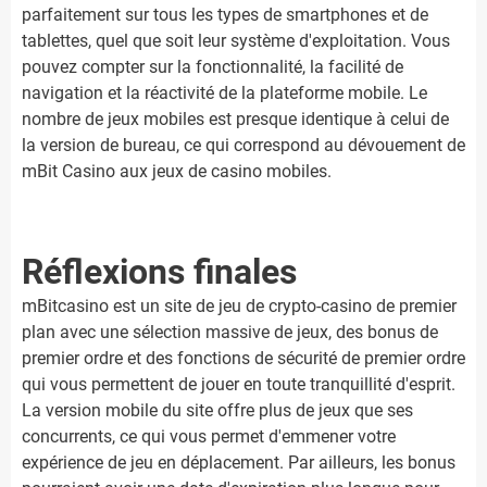
parfaitement sur tous les types de smartphones et de
tablettes, quel que soit leur système d'exploitation. Vous
pouvez compter sur la fonctionnalité, la facilité de
navigation et la réactivité de la plateforme mobile. Le
nombre de jeux mobiles est presque identique à celui de
la version de bureau, ce qui correspond au dévouement de
mBit Casino aux jeux de casino mobiles.
Réflexions finales
mBitcasino est un site de jeu de crypto-casino de premier
plan avec une sélection massive de jeux, des bonus de
premier ordre et des fonctions de sécurité de premier ordre
qui vous permettent de jouer en toute tranquillité d'esprit.
La version mobile du site offre plus de jeux que ses
concurrents, ce qui vous permet d'emmener votre
expérience de jeu en déplacement. Par ailleurs, les bonus