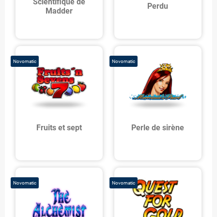
Scientifique de
Perdu
Madder
Novomatic
Novomatic
Fruits et sept
Perle de sirène
Novomatic
Novomatic