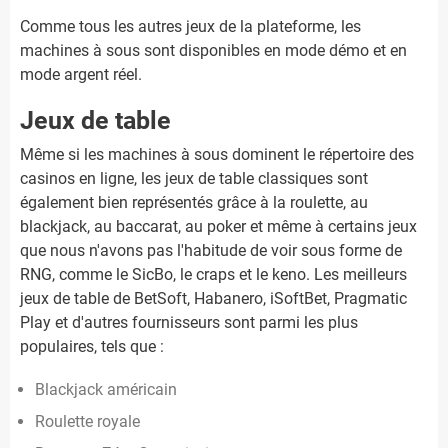
Comme tous les autres jeux de la plateforme, les
machines à sous sont disponibles en mode démo et en
mode argent réel.
Jeux de table
Même si les machines à sous dominent le répertoire des
casinos en ligne, les jeux de table classiques sont
également bien représentés grâce à la roulette, au
blackjack, au baccarat, au poker et même à certains jeux
que nous n'avons pas l'habitude de voir sous forme de
RNG, comme le SicBo, le craps et le keno. Les meilleurs
jeux de table de BetSoft, Habanero, iSoftBet, Pragmatic
Play et d'autres fournisseurs sont parmi les plus
populaires, tels que :
Blackjack américain
Roulette royale