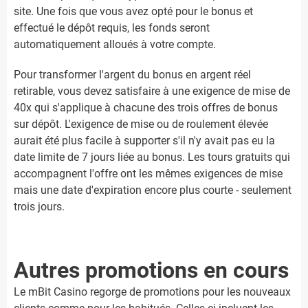
site. Une fois que vous avez opté pour le bonus et
effectué le dépôt requis, les fonds seront
automatiquement alloués à votre compte.
Pour transformer l'argent du bonus en argent réel
retirable, vous devez satisfaire à une exigence de mise de
40x qui s'applique à chacune des trois offres de bonus
sur dépôt. L'exigence de mise ou de roulement élevée
aurait été plus facile à supporter s'il n'y avait pas eu la
date limite de 7 jours liée au bonus. Les tours gratuits qui
accompagnent l'offre ont les mêmes exigences de mise
mais une date d'expiration encore plus courte - seulement
trois jours.
Autres promotions en cours
Le mBit Casino regorge de promotions pour les nouveaux