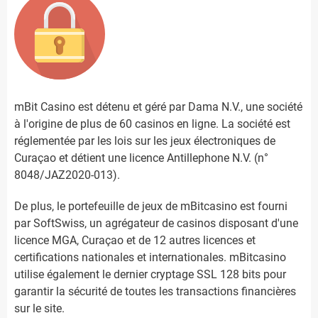
mBit Casino est détenu et géré par Dama N.V., une société
à l'origine de plus de 60 casinos en ligne. La société est
réglementée par les lois sur les jeux électroniques de
Curaçao et détient une licence Antillephone N.V. (n°
8048/JAZ2020-013).
De plus, le portefeuille de jeux de mBitcasino est fourni
par SoftSwiss, un agrégateur de casinos disposant d'une
licence MGA, Curaçao et de 12 autres licences et
certifications nationales et internationales. mBitcasino
utilise également le dernier cryptage SSL 128 bits pour
garantir la sécurité de toutes les transactions financières
sur le site.