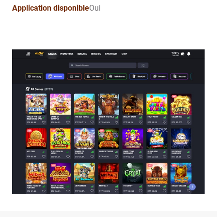
Application disponible
Oui