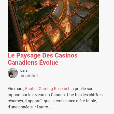
Le Paysage Des Casinos
Canadiens Évolue
Lars
18 avril 2018
Fin mars,
Fantini Gaming Research
a publié son
rapport sur le revenu du Canada. Une fois les chiffres
résumés, il apparaît que la croissance a été faible,
d'une année sur l'autre
...