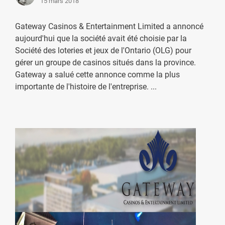
15 mars 2018
Gateway Casinos & Entertainment Limited a annoncé
aujourd'hui que la société avait été choisie par la
Société des loteries et jeux de l'Ontario (OLG) pour
gérer un groupe de casinos situés dans la province.
Gateway a salué cette annonce comme la plus
importante de l'histoire de l'entreprise.
...