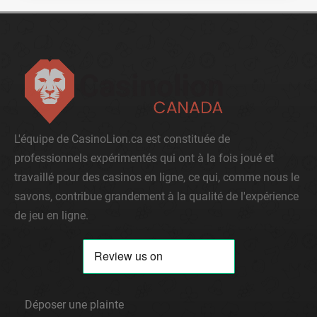
L'équipe de CasinoLion.ca est constituée de
professionnels expérimentés qui ont à la fois joué et
travaillé pour des casinos en ligne, ce qui, comme nous le
savons, contribue grandement à la qualité de l'expérience
de jeu en ligne.
Déposer une plainte