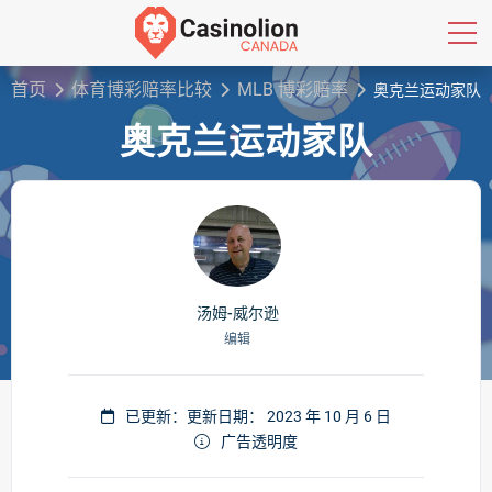
首页
体育博彩赔率比较
MLB 博彩赔率
奥克兰运动家队
奥克兰运动家队
汤姆-威尔逊
编辑
已更新：更新日期： 2023 年 10 月 6 日
广告透明度