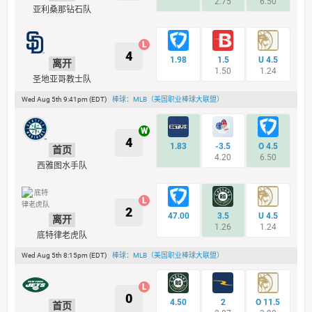
2.75
6.50
亚利桑那钻石队
4
1.98
1.5
U 4.5
离开
1.50
1.24
圣地亚哥教士队
Wed Aug 5th 9:41pm (EDT)
棒球：MLB（美国职业棒球大联盟）
4
1.83
-3.5
O 4.5
首页
4.20
6.50
西雅图水手队
2
47.00
3.5
U 4.5
离开
1.26
1.24
底特律老虎队
Wed Aug 5th 8:15pm (EDT)
棒球：MLB（美国职业棒球大联盟）
0
4.50
2
O 11.5
首页