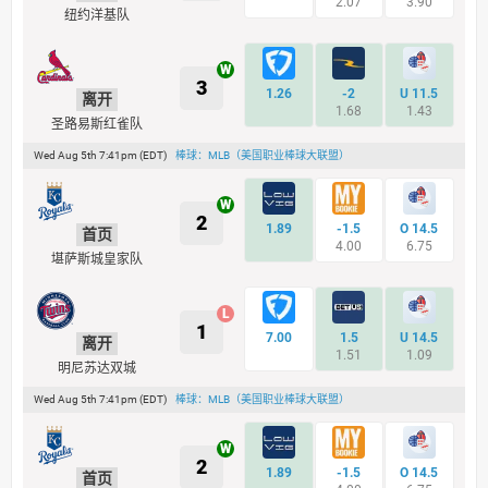
2.07
3.90
纽约洋基队
3
1.26
-2
U 11.5
离开
1.68
1.43
圣路易斯红雀队
Wed Aug 5th 7:41pm (EDT)
棒球：MLB（美国职业棒球大联盟）
2
1.89
-1.5
O 14.5
首页
4.00
6.75
堪萨斯城皇家队
1
7.00
1.5
U 14.5
离开
1.51
1.09
明尼苏达双城
Wed Aug 5th 7:41pm (EDT)
棒球：MLB（美国职业棒球大联盟）
2
1.89
-1.5
O 14.5
首页