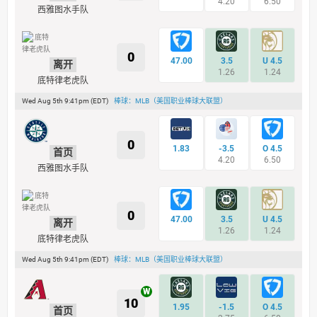
4.20
6.50
西雅图水手队
0
47.00
3.5
U 4.5
离开
1.26
1.24
底特律老虎队
Wed Aug 5th 9:41pm (EDT)
棒球：MLB（美国职业棒球大联盟）
0
1.83
-3.5
O 4.5
首页
4.20
6.50
西雅图水手队
0
47.00
3.5
U 4.5
离开
1.26
1.24
底特律老虎队
Wed Aug 5th 9:41pm (EDT)
棒球：MLB（美国职业棒球大联盟）
10
1.95
-1.5
O 4.5
首页