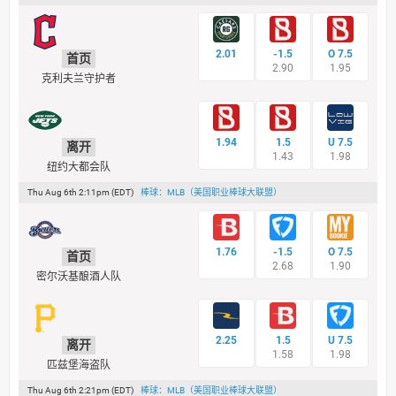
2.01
-1.5
O 7.5
首页
2.90
1.95
克利夫兰守护者
1.94
1.5
U 7.5
离开
1.43
1.98
纽约大都会队
Thu Aug 6th 2:11pm (EDT)
棒球：MLB（美国职业棒球大联盟）
1.76
-1.5
O 7.5
首页
2.68
1.90
密尔沃基酿酒人队
2.25
1.5
U 7.5
离开
1.58
1.98
匹兹堡海盗队
Thu Aug 6th 2:21pm (EDT)
棒球：MLB（美国职业棒球大联盟）