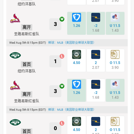
2.07
3.90
纽约洋基队
3
1.26
-2
U 11.5
离开
1.68
1.43
圣路易斯红雀队
Wed Aug 5th 8:15pm (EDT)
棒球：MLB（美国职业棒球大联盟）
1
4.50
2
O 11.5
首页
2.07
3.90
纽约洋基队
3
1.26
-2
U 11.5
离开
1.68
1.43
圣路易斯红雀队
Wed Aug 5th 8:15pm (EDT)
棒球：MLB（美国职业棒球大联盟）
0
4.50
2
O 11.5
首页