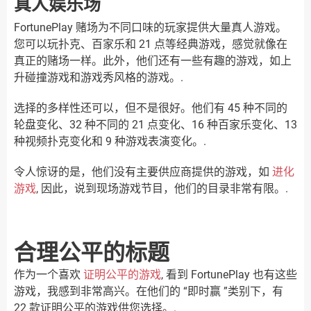
真人娱乐场
FortunePlay 赌场为不同口味的玩家提供大量真人游戏。
您可以玩扑克、百家乐和 21 点等经典游戏，感觉就像在
真正的赌场一样。此外，他们还有一些有趣的游戏，如上
升碰撞游戏和游戏秀风格的游戏。.
选择的多样性还可以，但不是很好。他们有 45 种不同的
轮盘变化、32 种不同的 21 点变化、16 种百家乐变化、13
种视频扑克变化和 9 种游戏表演变化。.
令人惊讶的是，他们没有主要供应商提供的游戏，如
进化
游戏
, 因此，说到现场游戏节目，他们的目录非常有限。.
合理公平的标题
作为一个喜欢
证明公平的游戏
, 看到 FortunePlay 也有这些
游戏，我感到非常高兴。在他们的 “即时赢 ”类别下，有
22 款证明公平的游戏供您选择。.