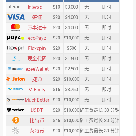
Interac
$10
$3,000
无
即时
签证
$20
$4,000
无
即时
万事达卡
$20
$4,000
无
即时
ecoPayz
$20
$10,000
无
即时
Flexepin
$20
$500
无
即时
现金代码
$20
$1,500
无
即时
ezeeWallet
$20
$2,500
无
即时
捷通
$20
$10,000
无
即时
MiFinity
$15
$3,750
无
即时
MuchBetter
$20
$10,000
无
即时
USDT
$20
$10,000
矿工费
最长 30 分钟
比特币
$45
$10,000
矿工费
最长 30 分钟
莱特币
$20
$10,000
矿工费
最长 30 分钟