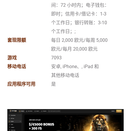
间：72 小时内；电子钱包：
即时；信用卡/借记卡：1-3
个工作日；银行转账：3-10
个工作日；;
套现限额
每日 2,000 欧元/每周 5,000
欧元/每月 20,000 欧元
游戏
7093
移动电话
安卓,
iPhone、,
iPad 和
其他移动电话
应用程序可用
是