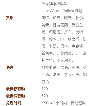
PlayMojo 赌场、
LuckyVibe、Rollero 赌场
货币
奥特、加元、欧元、扎尔、
美元、挪威克朗、新西兰
元、印尼盾、卢布、比特
币、伦敦 LTC、以太币、波
黑、多哥、巴林、卢森堡、
新西兰元、美国美元、土耳
其里拉、澳大利亚元
语言
阿拉伯语、德语、英语、芬
兰语、法语、意大利语、挪
威语
最低存款额
€20
最低提款额
€20
兑现时间
KYC: 48 小时内；待处理时