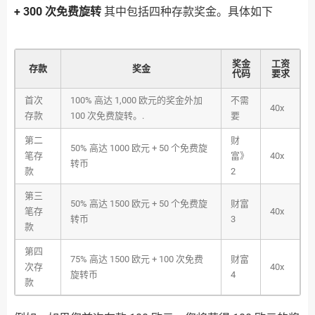
+ 300 次免费旋转
其中包括四种存款奖金。具体如下
奖金
工资
存款
奖金
代码
要求
首次
100% 高达 1,000 欧元的奖金外加
不需
40x
存款
100 次免费旋转。.
要
第二
财
50% 高达 1000 欧元 + 50 个免费旋
笔存
富》
40x
转币
款
2
第三
50% 高达 1500 欧元 + 50 个免费旋
财富
笔存
40x
转币
3
款
第四
75% 高达 1500 欧元 + 100 次免费
财富
次存
40x
旋转币
4
款