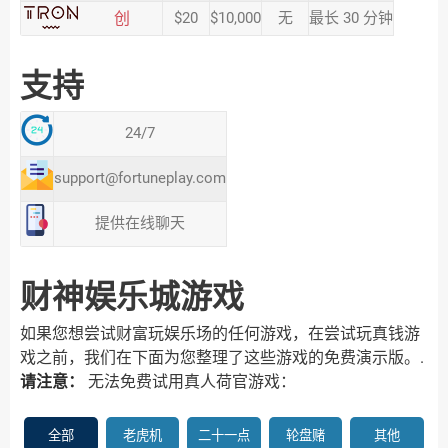
创
$20
$10,000
无
最长 30 分钟
支持
24/7
support@fortuneplay.com
提供在线聊天
财神娱乐城游戏
如果您想尝试财富玩娱乐场的任何游戏，在尝试玩真钱游
戏之前，我们在下面为您整理了这些游戏的免费演示版。.
请注意：
无法免费试用真人荷官游戏：
全部
老虎机
二十一点
轮盘赌
其他