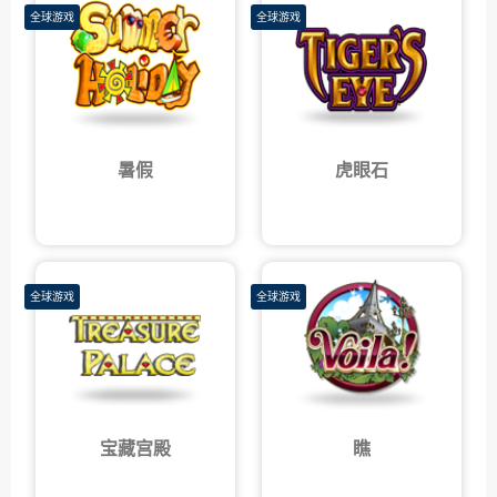
全球游戏
全球游戏
暑假
虎眼石
全球游戏
全球游戏
宝藏宫殿
瞧