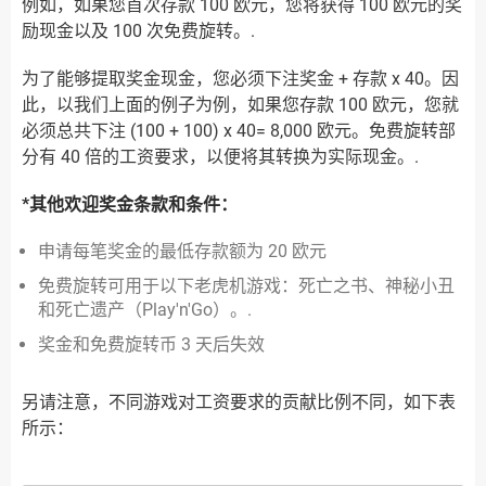
例如，如果您首次存款 100 欧元，您将获得 100 欧元的奖
励现金以及 100 次免费旋转。.
为了能够提取奖金现金，您必须下注奖金 + 存款 x 40。因
此，以我们上面的例子为例，如果您存款 100 欧元，您就
必须总共下注 (100 + 100) x 40= 8,000 欧元。免费旋转部
分有 40 倍的工资要求，以便将其转换为实际现金。.
*其他欢迎奖金条款和条件：
申请每笔奖金的最低存款额为 20 欧元
免费旋转可用于以下老虎机游戏：死亡之书、神秘小丑
和死亡遗产（Play'n'Go）。.
奖金和免费旋转币 3 天后失效
另请注意，不同游戏对工资要求的贡献比例不同，如下表
所示：