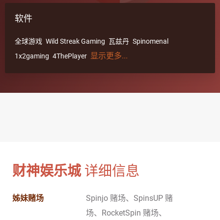
软件
全球游戏
Wild Streak Gaming
瓦兹丹
Spinomenal
显示更多...
1x2gaming
4ThePlayer
财神娱乐城
详细信息
姊妹赌场
Spinjo 赌场、SpinsUP 赌
场、RocketSpin 赌场、