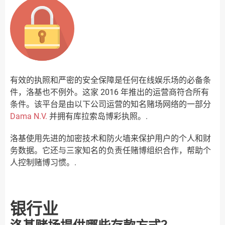
有效的执照和严密的安全保障是任何在线娱乐场的必备条
件，洛基也不例外。这家 2016 年推出的运营商符合所有
条件。该平台是由以下公司运营的知名赌场网络的一部分
Dama N.V.
并拥有库拉索岛博彩执照。.
洛基使用先进的加密技术和防火墙来保护用户的个人和财
务数据。它还与三家知名的负责任赌博组织合作，帮助个
人控制赌博习惯。.
银行业