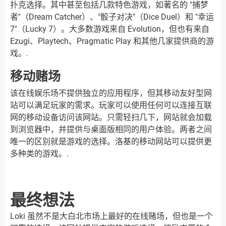
扑克选择。其中甚至包括几款特色游戏，如著名的 "捕梦
者"（Dream Catcher）、"骰子对决"（Dice Duel）和 "幸运
7"（Lucky 7）。大多数游戏来自 Evolution，但也有来自
Ezugi、Playtech、Pragmatic Play 和其他几家提供商的游
戏。.
移动赌场
该在线娱乐场不提供独立的应用程序，但其移动友好型网
站可以满足玩家的需求。玩家可以使用任何可以连接互联
网的移动设备访问该网站。只需轻扫几下，网站就会加载
到浏览器中，并提供与桌面版相同的用户体验。两者之间
唯一的区别就是游戏的选择。洛基的移动网站可以提供更
多种类的游戏。.
最终想法
Loki 虽然不是大白北市场上最好的在线赌场，但也是一个