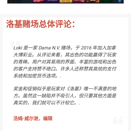
洛基赌场总体评论：
Loki 是一家 Dama N.V. 赌场，于 2016 年加入加拿
大博彩业。从评论来看，其出色的功能赢得了玩家
的青睐。用户对其易用的界面、丰富的游戏和出色
的客户支持赞不绝口。许多人还称赞其高效的支付
系统和加密货币选项。.
奖金和促销似乎是玩家对《洛基》唯一不满意的地
方。虽然这一缺陷并不吸引人，但只要其他方面是
真实的，我们就可以不计较它。.
汤姆-威尔逊，编辑