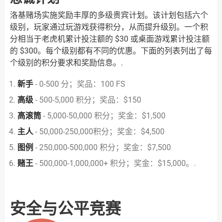
洛基赌场实施奖励丰厚的多级贵宾计划。该计划包括六个
级别，玩家通过玩游戏获得积分，从而提升级别。一个积
分相当于老虎机累计投注额的 $30 或桌面游戏累计投注额
的 $300。每个级别都有不同的优惠。下面的列表列出了每
个级别的积分要求和奖励信息。.
新手
- 0-500 分；奖品：100 FS
高级
- 500-5,000 积分；奖品：$150
高滚筒
- 5,000-50,000 积分；奖金：$1,500
主人
- 50,000-250,000积分；奖金：$4,500
图例
- 250,000-500,000 积分；奖金：$7,500
赌王
- 500,000-1,000,000+ 积分；奖金：$15,000。.
安全与公平竞赛