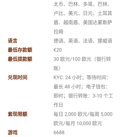
太币、巴林、多哥、巴林、
卢比、美元、日元、土耳其
盾、越南盾、美国达累斯萨
拉姆
语言
德语、英语、法语、挪威语
最低存款额
€20
最低提款额
30 欧元/100 欧元（银行转
账）
兑现时间
KYC: 24 小时；等待时间：
最长 48 小时；电子钱包：
即时；银行转账：3-10 个工
作日
套现限额
每日 2,000 欧元/每周 5,000
欧元/每月 10,000 欧元
游戏
6688