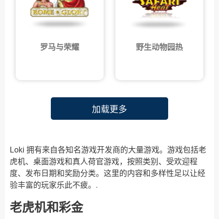
罗马与荣耀
野生动物园热
加载更多
Loki 拥有来自各知名游戏开发商的大量游戏。游戏包括老
虎机、桌面游戏和真人荷官游戏，按照类别、受欢迎程
度、发布日期和奖励分类。这里的内容和多样性足以让经
验丰富的玩家乐此不疲。.
老虎机和彩金